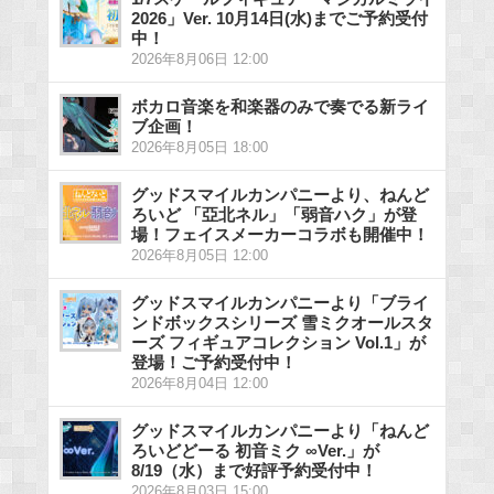
2026」Ver. 10月14日(水)までご予約受付
中！
2026年8月06日 12:00
ボカロ音楽を和楽器のみで奏でる新ライ
ブ企画！
2026年8月05日 18:00
グッドスマイルカンパニーより、ねんど
ろいど 「亞北ネル」「弱音ハク」が登
場！フェイスメーカーコラボも開催中！
2026年8月05日 12:00
グッドスマイルカンパニーより「ブライ
ンドボックスシリーズ 雪ミクオールスタ
ーズ フィギュアコレクション Vol.1」が
登場！ご予約受付中！
2026年8月04日 12:00
グッドスマイルカンパニーより「ねんど
ろいどどーる 初音ミク ∞Ver.」が
8/19（水）まで好評予約受付中！
2026年8月03日 15:00