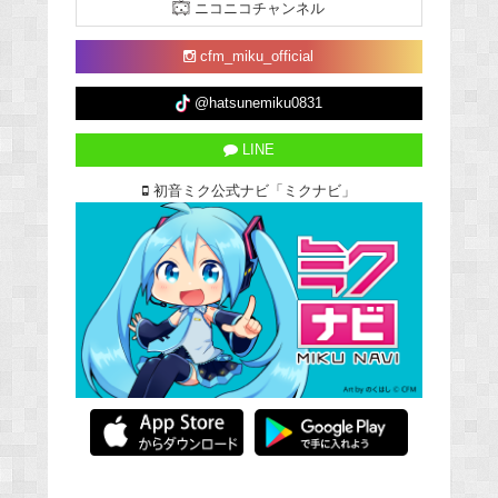
ニコニコチャンネル
cfm_miku_official
@hatsunemiku0831
LINE
初音ミク公式ナビ「ミクナビ」