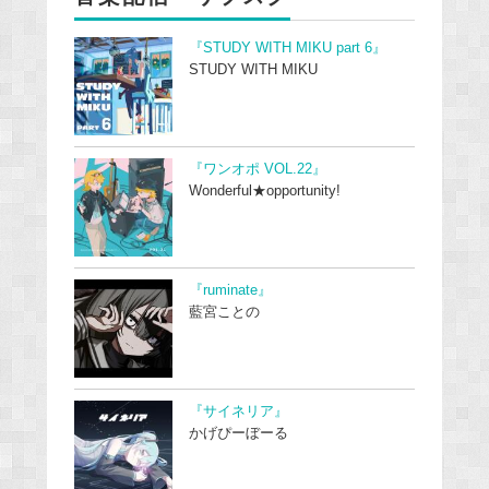
『STUDY WITH MIKU part 6』
STUDY WITH MIKU
『ワンオポ VOL.22』
Wonderful★opportunity!
『ruminate』
藍宮ことの
『サイネリア』
かげぴーぼーる