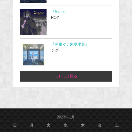
『Sister』
ROY
『朝凪ぐ / 朱夏氷菓』
ジグ
...もっと見る
2023年1月
日
月
火
水
木
金
土