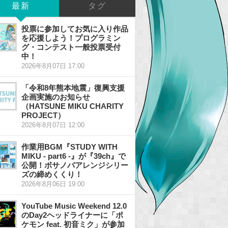
最新
タグ
投票に参加してお気に入り作品
を応援しよう！プログラミン
グ・コンテスト一般投票受付
中！
2026年8月07日 17:00
「令和8年熊本地震」復興支援
企画実施のお知らせ
（HATSUNE MIKU CHARITY
PROJECT）
2026年8月07日 12:00
作業用BGM『STUDY WITH
MIKU - part6 -』が『39ch』で
公開！ボサノバアレンジシリー
ズの締めくくり！
2026年8月06日 19:00
YouTube Music Weekend 12.0
のDay2ヘッドライナーに「ポ
ケモン feat. 初音ミク」が参加