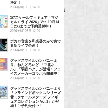
決定！
2026年8月06日 14:00
1/7スケールフィギュア「マジ
カルミライ 2026」Ver. 10月14
日(水)までご予約受付中！
2026年8月06日 12:00
ボカロ音楽を和楽器のみで奏で
る新ライブ企画！
2026年8月05日 18:00
グッドスマイルカンパニーよ
り、ねんどろいど 「亞北ネ
ル」「弱音ハク」が登場！フェ
イスメーカーコラボも開催中！
2026年8月05日 12:00
グッドスマイルカンパニーより
「ブラインドボックスシリーズ
雪ミクオールスターズ フィギ
ュアコレクション Vol.1」が登
場！ご予約受付中！