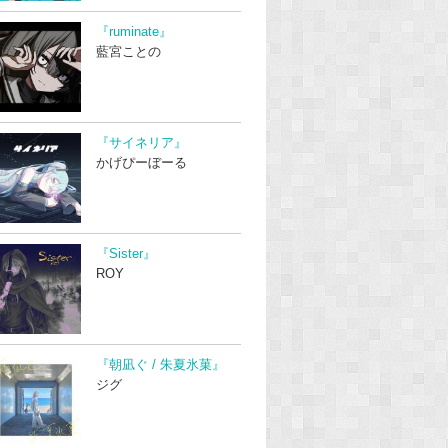
『ruminate』
藍宮ことの
『サイネリア』
かげぴーぼーる
『Sister』
ROY
『朝凪ぐ / 朱夏氷菓』
ジグ