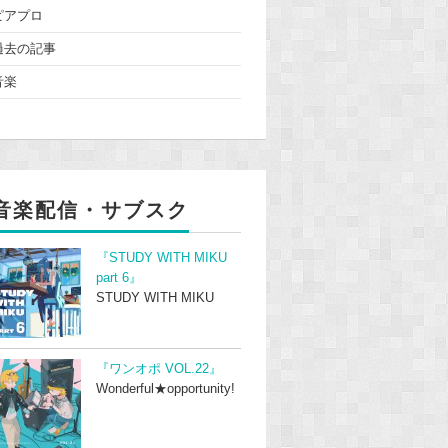
ピアプロ
過去の記事
音楽
音楽配信・サブスク
『STUDY WITH MIKU
part 6』
STUDY WITH MIKU
『ワンオポ VOL.22』
Wonderful★opportunity!