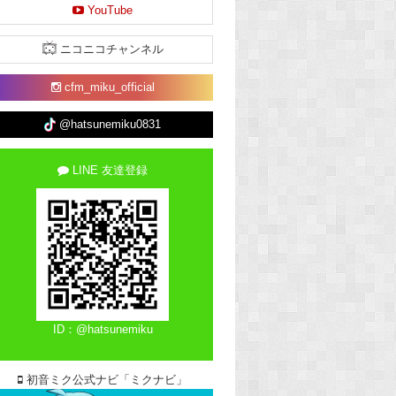
YouTube
ニコニコチャンネル
cfm_miku_official
@hatsunemiku0831
LINE 友達登録
ID：@hatsunemiku
初音ミク公式ナビ「ミクナビ」