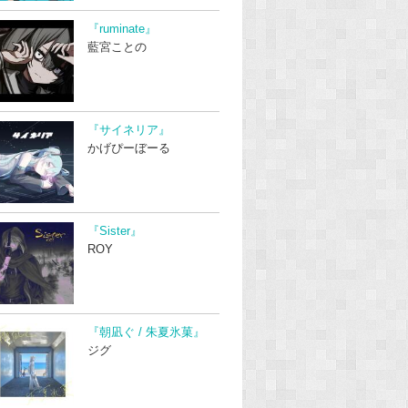
『ruminate』
藍宮ことの
『サイネリア』
かげぴーぼーる
『Sister』
ROY
『朝凪ぐ / 朱夏氷菓』
ジグ