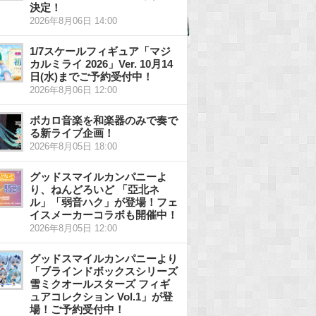
決定！
2026年8月06日 14:00
1/7スケールフィギュア「マジ
カルミライ 2026」Ver. 10月14
日(水)までご予約受付中！
2026年8月06日 12:00
ボカロ音楽を和楽器のみで奏で
る新ライブ企画！
2026年8月05日 18:00
グッドスマイルカンパニーよ
り、ねんどろいど 「亞北ネ
ル」「弱音ハク」が登場！フェ
イスメーカーコラボも開催中！
2026年8月05日 12:00
グッドスマイルカンパニーより
「ブラインドボックスシリーズ
雪ミクオールスターズ フィギ
ュアコレクション Vol.1」が登
場！ご予約受付中！