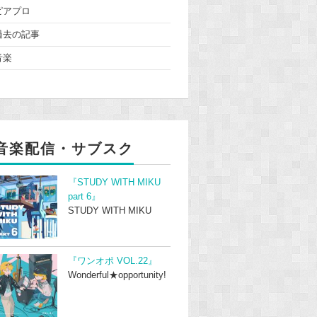
ピアプロ
過去の記事
音楽
音楽配信・サブスク
『STUDY WITH MIKU
part 6』
STUDY WITH MIKU
『ワンオポ VOL.22』
Wonderful★opportunity!