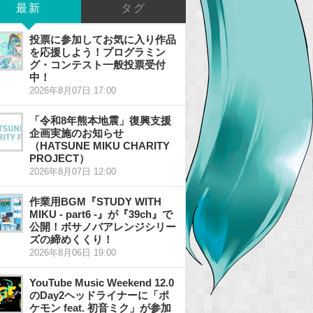
最新
タグ
投票に参加してお気に入り作品
を応援しよう！プログラミン
グ・コンテスト一般投票受付
中！
2026年8月07日 17:00
「令和8年熊本地震」復興支援
企画実施のお知らせ
（HATSUNE MIKU CHARITY
PROJECT）
2026年8月07日 12:00
作業用BGM『STUDY WITH
MIKU - part6 -』が『39ch』で
公開！ボサノバアレンジシリー
ズの締めくくり！
2026年8月06日 19:00
YouTube Music Weekend 12.0
のDay2ヘッドライナーに「ポ
ケモン feat. 初音ミク」が参加