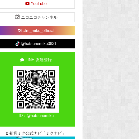
YouTube
ニコニコチャンネル
cfm_miku_official
@hatsunemiku0831
LINE 友達登録
ID：@hatsunemiku
初音ミク公式ナビ「ミクナビ」