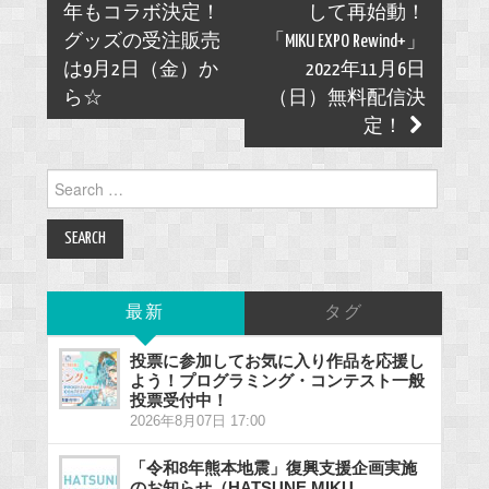
年もコラボ決定！
して再始動！
グッズの受注販売
「MIKU EXPO Rewind+」
は9月2日（金）か
2022年11月6日
ら☆
（日）無料配信決
定！
Search
for:
最新
タグ
投票に参加してお気に入り作品を応援し
よう！プログラミング・コンテスト一般
投票受付中！
2026年8月07日 17:00
「令和8年熊本地震」復興支援企画実施
のお知らせ（HATSUNE MIKU