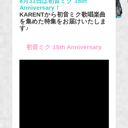
8月31日は初音ミク 15th
Anniversary！
b
KARENTから初音ミク歌唱楽曲
o
を集めた特集をお届けいたしま
o
す♪
k
初音ミク 15th Anniversary