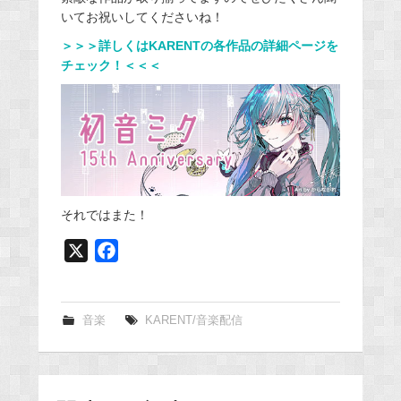
いてお祝いしてくださいね！
＞＞＞詳しくはKARENTの各作品の詳細ページを
チェック！＜＜＜
それではまた！
X
F
a
c
e
音楽
KARENT/音楽配信
b
o
o