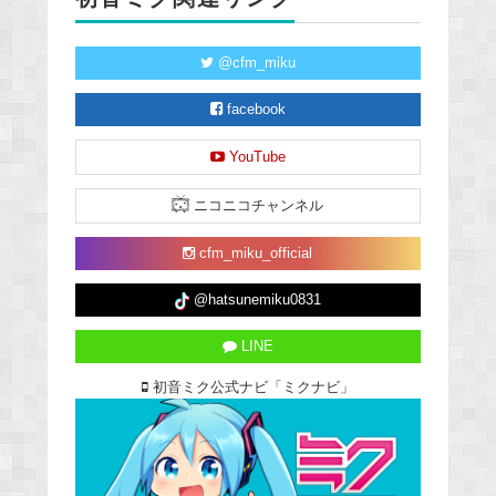
@cfm_miku
facebook
YouTube
ニコニコチャンネル
cfm_miku_official
@hatsunemiku0831
LINE
初音ミク公式ナビ「ミクナビ」