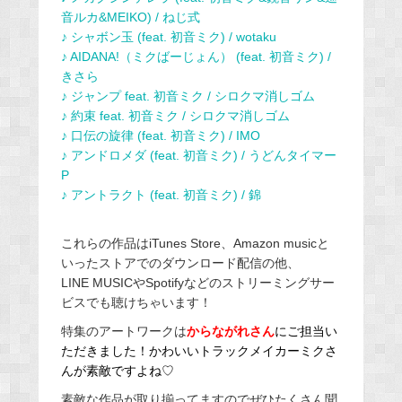
音ルカ&MEIKO) / ねじ式
♪ シャボン玉 (feat. 初音ミク) / wotaku
♪ AIDANA!（ミクばーじょん） (feat. 初音ミク) /
きさら
♪ ジャンプ feat. 初音ミク / シロクマ消しゴム
♪ 約束 feat. 初音ミク / シロクマ消しゴム
♪ 口伝の旋律 (feat. 初音ミク) / IMO
♪ アンドロメダ (feat. 初音ミク) / うどんタイマー
P
♪ アントラクト (feat. 初音ミク) / 錦
これらの作品はiTunes Store、Amazon musicと
いったストアでのダウンロード配信の他、
LINE MUSICやSpotifyなどのストリーミングサー
ビスでも聴けちゃいます！
特集のアートワークは
からながれさん
にご担当い
ただきました！かわいいトラックメイカーミクさ
んが素敵ですよね♡
素敵な作品が取り揃ってますのでぜひたくさん聞