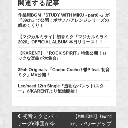
関連する記事
k
作業用BGM『STUDY WITH MIKU - part6 -』が
『39ch』で公開！ボサノバアレンジシリーズの
締めくくり！
【マジカルミライ】初音ミク「マジカルミライ
2026」OFFICIAL ALBUM 本日リリース！！
【KARENT】「ROCK SPIRIT」特集公開！ロ
ックな楽曲が大集合♪
39ch Originals 『Cocho Cocho / 鬱P feat. 初音
ミク』MV公開！
Leo/need 12th Single『透明なパレット/スタ
ー』がKARENTより配信開始！
Post
初音ミクとパ・
【MIKU EXPO】Rewind
navigation
リーグ6球団が今
が、パワーアップ