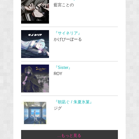
藍宮ことの
『サイネリア』
かげぴーぼーる
『Sister』
ROY
『朝凪ぐ / 朱夏氷菓』
ジグ
...もっと見る