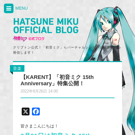
MENU
クリプトン公式！「初音ミク」らバーチャルシンガーの最新情報を
発信します！
音楽
【KARENT】「初音ミク 15th
Anniversary」特集公開！
2022年8月26日 14:00
X
F
a
皆さまこんにちは！
c
e