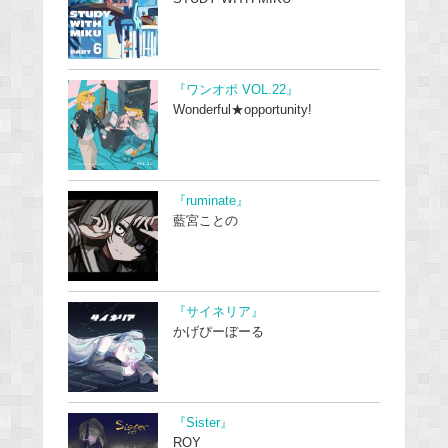
『ワンオポ VOL.22』
Wonderful★opportunity!
『ruminate』
藍宮ことの
『サイネリア』
かげぴーぼーる
『Sister』
ROY