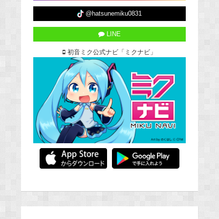
@hatsunemiku0831
LINE
初音ミク公式ナビ「ミクナビ」