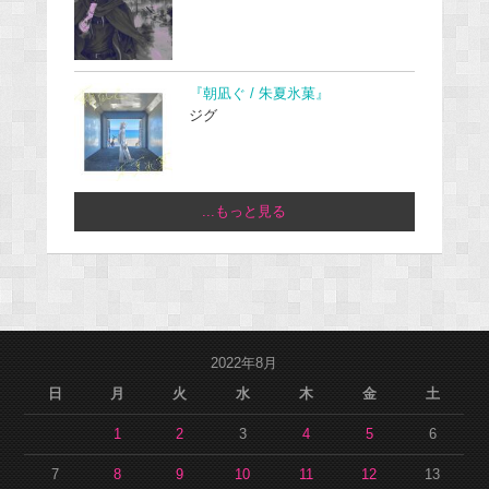
『朝凪ぐ / 朱夏氷菓』
ジグ
...もっと見る
2022年8月
日
月
火
水
木
金
土
1
2
3
4
5
6
7
8
9
10
11
12
13