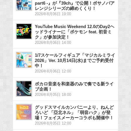
part6 -』が『39ch』で公開！ボサノバア
レンジシリーズの締めくくり！
2026年8月06日 19:00
YouTube Music Weekend 12.0のDay2ヘ
ッドライナーに「ポケモン feat. 初音ミ
ク」が参加決定！
2026年8月06日 14:00
1/7スケールフィギュア「マジカルミライ
2026」Ver. 10月14日(水)までご予約受付
中！
2026年8月06日 12:00
ボカロ音楽を和楽器のみで奏でる新ライ
ブ企画！
2026年8月05日 18:00
グッドスマイルカンパニーより、ねんど
ろいど 「亞北ネル」「弱音ハク」が登
場！フェイスメーカーコラボも開催中！
2026年8月05日 12:00