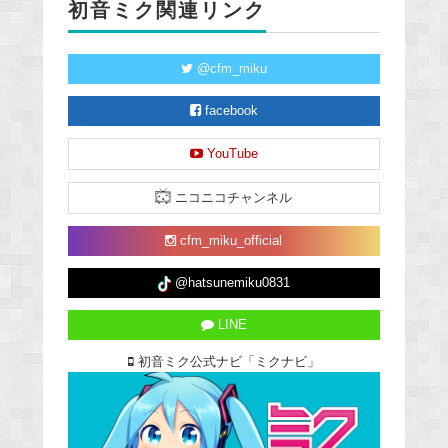
初音ミク関連リンク
@cfm_miku
facebook
YouTube
ニコニコチャンネル
cfm_miku_official
@hatsunemiku0831
LINE
初音ミク公式ナビ「ミクナビ」