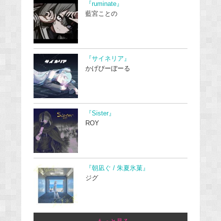
『ruminate』
藍宮ことの
『サイネリア』
かげぴーぼーる
『Sister』
ROY
『朝凪ぐ / 朱夏氷菓』
ジグ