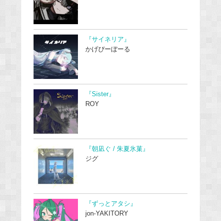
『サイネリア』
かげぴーぼーる
『Sister』
ROY
『朝凪ぐ / 朱夏氷菓』
ジグ
『ずっとアタシ』
jon-YAKITORY