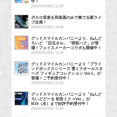
中！
2026年8月06日 12:00
ボカロ音楽を和楽器のみで奏でる新ライ
ブ企画！
2026年8月05日 18:00
グッドスマイルカンパニーより、ねんど
ろいど 「亞北ネル」「弱音ハク」が登
場！フェイスメーカーコラボも開催中！
2026年8月05日 12:00
グッドスマイルカンパニーより「ブライ
ンドボックスシリーズ 雪ミクオールスタ
ーズ フィギュアコレクション Vol.1」が
登場！ご予約受付中！
2026年8月04日 12:00
グッドスマイルカンパニーより「ねんど
ろいどどーる 初音ミク ∞Ver.」が
8/19（水）まで好評予約受付中！
2026年8月03日 15:00