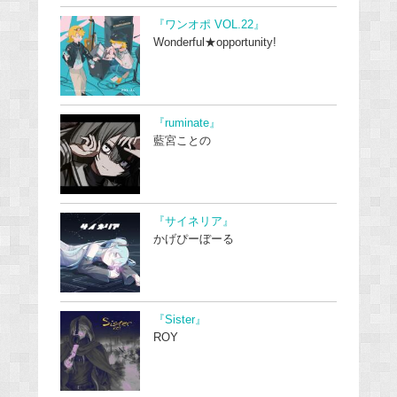
『ワンオポ VOL.22』
Wonderful★opportunity!
『ruminate』
藍宮ことの
『サイネリア』
かげぴーぼーる
『Sister』
ROY