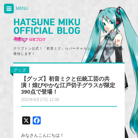
MENU
クリプトン公式！「初音ミク」らバーチャルシンガーの最新情報を
発信します！
グッズ
【グッズ】初音ミクと伝統工芸の共
演！煌びやかな江戸切子グラスが限定
390点で登場！
2022年8月17日 12:00
X
F
a
みなさんこんにちは！
c