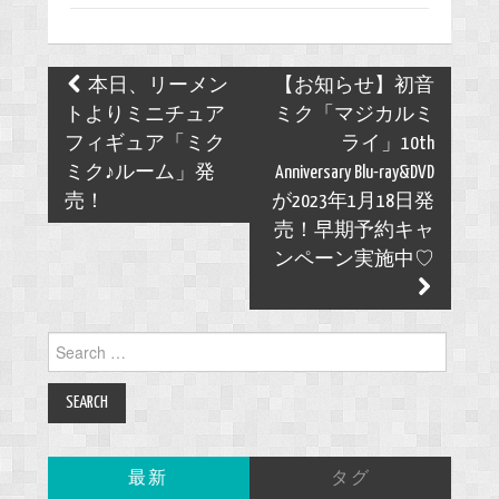
Post
本日、リーメン
【お知らせ】初音
navigation
トよりミニチュア
ミク「マジカルミ
フィギュア「ミク
ライ」10th
ミク♪ルーム」発
Anniversary Blu-ray&DVD
売！
が2023年1月18日発
売！早期予約キャ
ンペーン実施中♡
Search
for:
最新
タグ