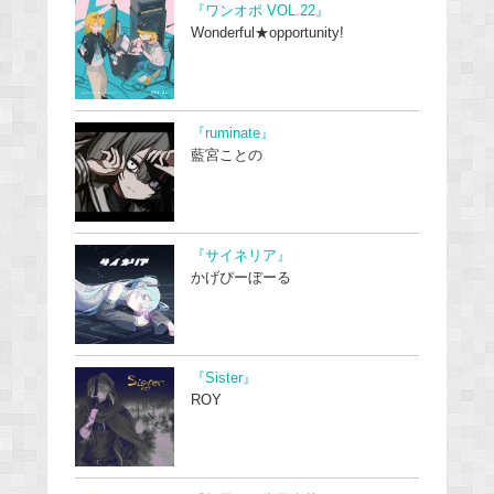
『ワンオポ VOL.22』
Wonderful★opportunity!
『ruminate』
藍宮ことの
『サイネリア』
かげぴーぼーる
『Sister』
ROY