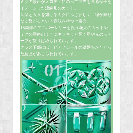
ミクの歌声がメロディにのって世界を巡る様子を
イメージした流線形のカット。
音楽と人々を繋げるミクにふさわしく、縁が限り
なく繋がるという意味を持つ七宝文。
15周年のアニバーサリーを祝う花火のカットや、
ミクの歌声のようにキラキラと輝く星や光のモチ
ーフが散りばめられています。
グラス下部には、ピアノロールの鍵盤をかたどっ
た意匠があしらわれています。