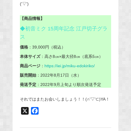
('▽')
【商品情報】
◆初音ミク 15周年記念 江戸切子グラ
ス
価格
：39,000円（税込）
本体サイズ
：高さ8㎝×最大径8㎝（底系5㎝）
商品ページ
：
https://iei.jp/miku-edokiriko/
販売開始
：2022年8月17日（水）
発送予定
：2022年9月上旬より順次発送予定
それではまたお会いしましょう！！(∩'▽'⊂)YA！
X
F
a
c