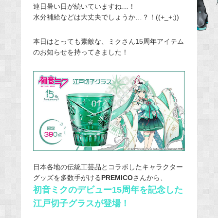
連日暑い日が続いていますね…！
e
水分補給などは大丈夫でしょうか…？！((+_+;))
b
o
本日はとっても素敵な、ミクさん15周年アイテム
o
のお知らせを持ってきました！
k
日本各地の伝統工芸品とコラボしたキャラクター
グッズを多数手がける
PREMICO
さんから、
初音ミクのデビュー15周年を記念した
江戸切子グラスが登場！