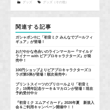
e
グッズ
グッズ（その他）
b
o
o
関連する記事
k
ガシャポン®に「初音ミク みんなでプールフィ
ギュア」が登場！
おだやかな色合いのラインマーカー『マイルド
ライナー with ピアプロキャラクターズ』が発
売中！
100円ショップよりピアプロキャラクターズコ
ラボ第5弾が登場！順次発売中♪
プリントスイーツのプリロールより「初音ミ
ク」19周年記念ケーキ＆マカロンが登場！現在
予約受付中☆
『初音ミク エムアイカード』2026年夏 新規入
会＆ご利用キャンペーン開催中！！