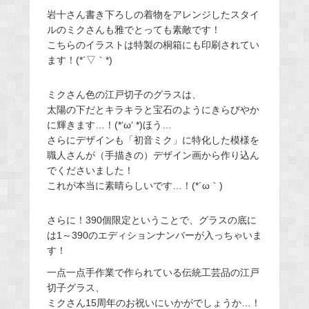
岩十さん書き下ろしの着物をアレンジしたスタイ
ルのミクさんも雅でとっても素敵です！
こちらのイラストは特製の桐箱にも印刷されてい
ます！(*´▽｀*)
ミクさん色の江戸切子のグラスは、
太陽の下だとキラキラと宝石のようにきらびやか
に輝きます…！(*‘ω‘ *)ほう…
さらにデザインも「初音ミク」に特化した模様を
職人さんが（手描きの）デザイン画から作り込ん
でくださいました！
これが本当に素晴らしいです…！(*´ω｀)
さらに！390個限定ということで、グラスの底に
は1～390のエディションナンバーが入っちゃいま
す！
一点一点手作業で作られている伝統工芸品の江戸
切子グラス、
ミクさん15周年のお祝いにいかがでしょうか…！