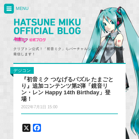
MENU
クリプトン公式！「初音ミク」らバーチャルシンガーの最新情報を
発信します！
デジコン
『初音ミク つなげるパズル たまごと
り』追加コンテンツ第2弾「鏡音リ
ン・レン Happy 14th Birthday」登
場！
2022年7月1日 15:00
X
F
a