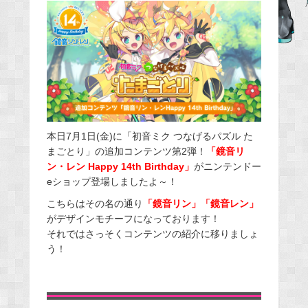
c
e
b
o
o
k
本日7月1日(金)に「初音ミク つなげるパズル た
まごとり」の追加コンテンツ第2弾！
「鏡音リ
ン・レン Happy 14th Birthday」
がニンテンドー
eショップ登場しましたよ～！
こちらはその名の通り
「鏡音リン」「鏡音レン」
がデザインモチーフになっております！
それではさっそくコンテンツの紹介に移りましょ
う！