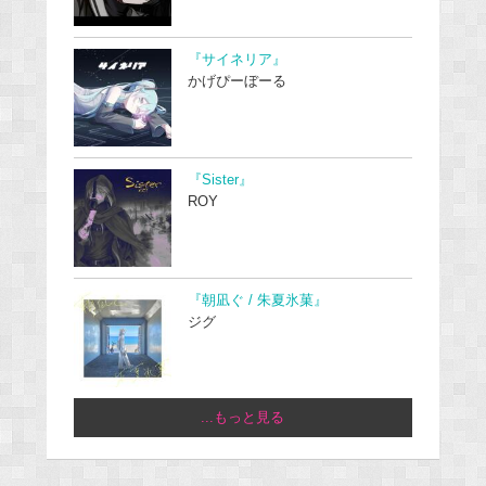
『サイネリア』
かげぴーぼーる
『Sister』
ROY
『朝凪ぐ / 朱夏氷菓』
ジグ
...もっと見る