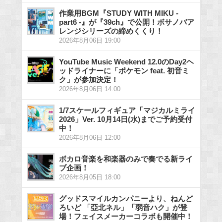
作業用BGM『STUDY WITH MIKU -
part6 -』が『39ch』で公開！ボサノバア
レンジシリーズの締めくくり！
2026年8月06日 19:00
YouTube Music Weekend 12.0のDay2ヘ
ッドライナーに「ポケモン feat. 初音ミ
ク」が参加決定！
2026年8月06日 14:00
1/7スケールフィギュア「マジカルミライ
2026」Ver. 10月14日(水)までご予約受付
中！
2026年8月06日 12:00
ボカロ音楽を和楽器のみで奏でる新ライ
ブ企画！
2026年8月05日 18:00
グッドスマイルカンパニーより、ねんど
ろいど 「亞北ネル」「弱音ハク」が登
場！フェイスメーカーコラボも開催中！