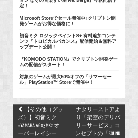
ョン なぞの音楽すい星 Re:Merge』今秋配信予
定！
Microsoft Storeでセール開催中♪クリプトン開
発ゲームがお得な価格に！
初音ミク ロジックペイントS+ 有料追加コンテ
ンツ『トロピカルバカンス』配信開始＆無料ア
ップデート公開！
『KOMODO STATION』でクリプトン開発ゲー
ムの配信がスタート！
対象のゲームが最大50%オフの「サマーセー
ル」PlayStation™ Storeで開催中！
Post
【その他（グッ
ナタリーストアよ
navigation
ズ）】初音ミク
り「架空のデリバ
×YAMAHA AG03MK2 オ
リーサービス」コ
ーバーレイシー
ンセプトの「SOUND