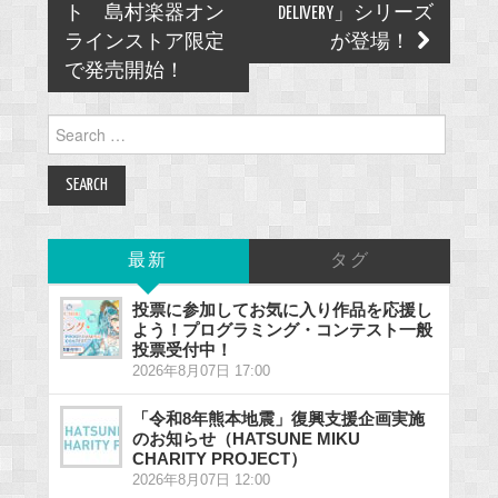
ト 島村楽器オン
DELIVERY」シリーズ
ラインストア限定
が登場！
で発売開始！
Search
for:
最新
タグ
投票に参加してお気に入り作品を応援し
よう！プログラミング・コンテスト一般
投票受付中！
2026年8月07日 17:00
「令和8年熊本地震」復興支援企画実施
のお知らせ（HATSUNE MIKU
CHARITY PROJECT）
2026年8月07日 12:00