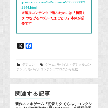
jp.nintendo.com/list/software/7005000003
2844.html
※追加コンテンツで遊ぶためには『初音ミ
ク つなげるパズル たまごとり』本体が必
要です
X
F
a
c
e
デジコン
ゲーム
,
モバイル・デジタルコン
テンツ
,
モバイルコンテンツブログから転載
b
o
o
k
関連する記事
新作スマホゲーム『初音ミク ぐらふぃコレクシ