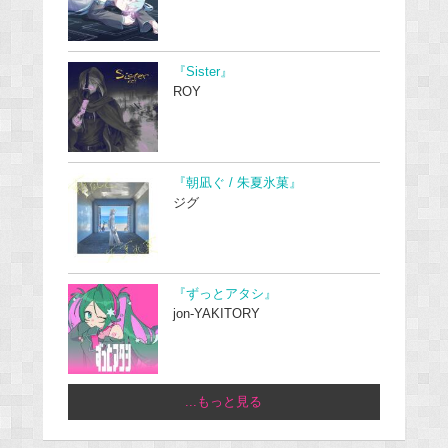
『Sister』
ROY
『朝凪ぐ / 朱夏氷菓』
ジグ
『ずっとアタシ』
jon-YAKITORY
...もっと見る