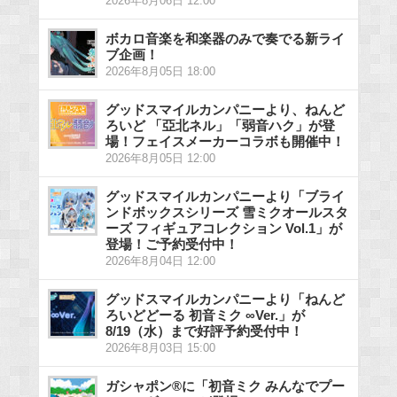
2026年8月06日 12:00
ボカロ音楽を和楽器のみで奏でる新ライ
ブ企画！
2026年8月05日 18:00
グッドスマイルカンパニーより、ねんど
ろいど 「亞北ネル」「弱音ハク」が登
場！フェイスメーカーコラボも開催中！
2026年8月05日 12:00
グッドスマイルカンパニーより「ブライ
ンドボックスシリーズ 雪ミクオールスタ
ーズ フィギュアコレクション Vol.1」が
登場！ご予約受付中！
2026年8月04日 12:00
グッドスマイルカンパニーより「ねんど
ろいどどーる 初音ミク ∞Ver.」が
8/19（水）まで好評予約受付中！
2026年8月03日 15:00
ガシャポン®に「初音ミク みんなでプー