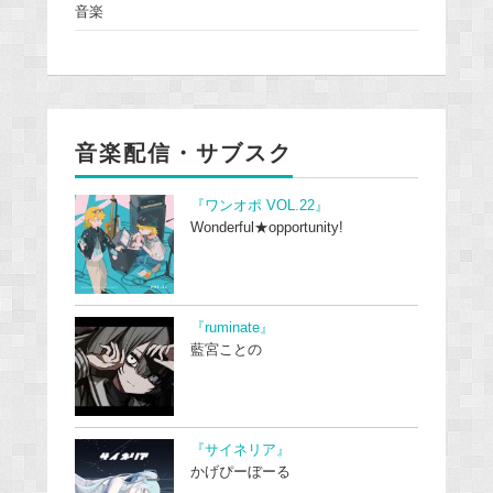
音楽
音楽配信・サブスク
『ワンオポ VOL.22』
Wonderful★opportunity!
『ruminate』
藍宮ことの
『サイネリア』
かげぴーぼーる