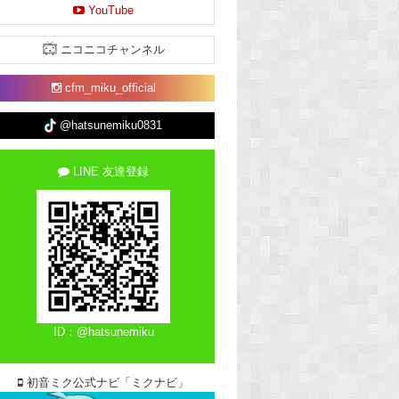
YouTube
ニコニコチャンネル
cfm_miku_official
@hatsunemiku0831
LINE 友達登録
ID：@hatsunemiku
初音ミク公式ナビ「ミクナビ」