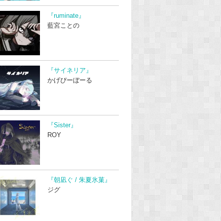
『ruminate』
藍宮ことの
『サイネリア』
かげぴーぼーる
『Sister』
ROY
『朝凪ぐ / 朱夏氷菓』
ジグ