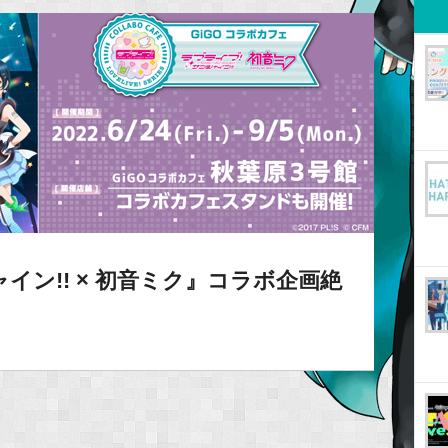
イン!! × 初音ミク』コラボ企画絶