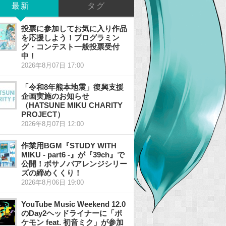
最新
タグ
投票に参加してお気に入り作品
を応援しよう！プログラミン
グ・コンテスト一般投票受付
中！
2026年8月07日 17:00
「令和8年熊本地震」復興支援
企画実施のお知らせ
（HATSUNE MIKU CHARITY
PROJECT）
2026年8月07日 12:00
作業用BGM『STUDY WITH
MIKU - part6 -』が『39ch』で
公開！ボサノバアレンジシリー
ズの締めくくり！
2026年8月06日 19:00
YouTube Music Weekend 12.0
のDay2ヘッドライナーに「ポ
ケモン feat. 初音ミク」が参加