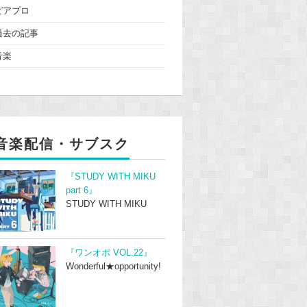
ピアプロ
過去の記事
音楽
音楽配信・サブスク
『STUDY WITH MIKU
part 6』
STUDY WITH MIKU
『ワンオポ VOL.22』
Wonderful★opportunity!