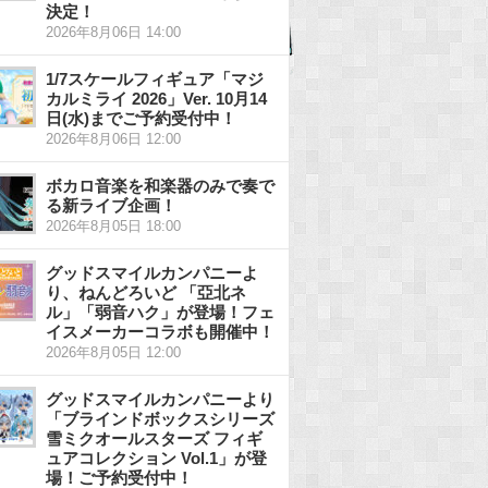
決定！
2026年8月06日 14:00
1/7スケールフィギュア「マジ
カルミライ 2026」Ver. 10月14
日(水)までご予約受付中！
2026年8月06日 12:00
ボカロ音楽を和楽器のみで奏で
る新ライブ企画！
2026年8月05日 18:00
グッドスマイルカンパニーよ
り、ねんどろいど 「亞北ネ
ル」「弱音ハク」が登場！フェ
イスメーカーコラボも開催中！
2026年8月05日 12:00
グッドスマイルカンパニーより
「ブラインドボックスシリーズ
雪ミクオールスターズ フィギ
ュアコレクション Vol.1」が登
場！ご予約受付中！