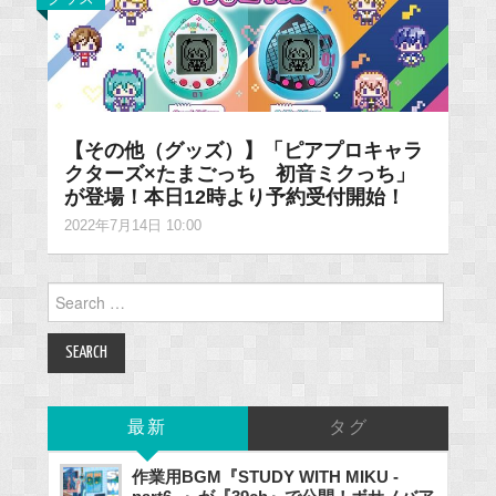
【その他（グッズ）】「ピアプロキャラ
クターズ×たまごっち 初音ミクっち」
が登場！本日12時より予約受付開始！
2022年7月14日 10:00
Search
for:
最新
タグ
作業用BGM『STUDY WITH MIKU -