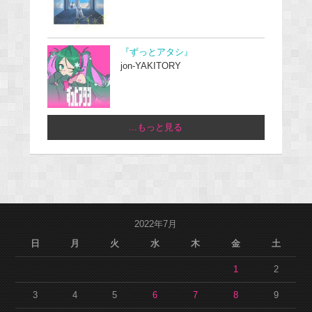
『ずっとアタシ』
jon-YAKITORY
...もっと見る
2022年7月
日
月
火
水
木
金
土
1
2
3
4
5
6
7
8
9