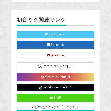
初音ミク関連リンク
@cfm_miku
facebook
YouTube
ニコニコチャンネル
cfm_miku_official
@hatsunemiku0831
LINE
初音ミク公式ナビ「ミクナビ」