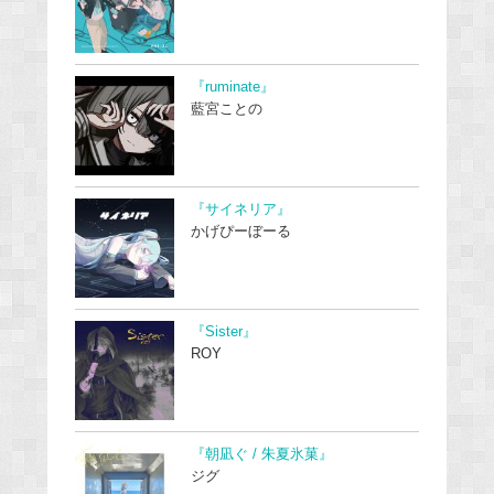
『ruminate』
藍宮ことの
『サイネリア』
かげぴーぼーる
『Sister』
ROY
『朝凪ぐ / 朱夏氷菓』
ジグ