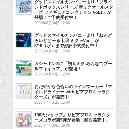
グッドスマイルカンパニーより「ブライ
ンドボックスシリーズ 雪ミクオールスタ
ーズ フィギュアコレクション Vol.1」が
登場！ご予約受付中！
2026年8月04日 12:00
グッドスマイルカンパニーより「ねんど
ろいどどーる 初音ミク ∞Ver.」が
8/19（水）まで好評予約受付中！
2026年8月03日 15:00
ガシャポン®に「初音ミク みんなでプー
ルフィギュア」が登場！
2026年8月03日 12:00
おだやかな色合いのラインマーカー『マ
イルドライナー with ピアプロキャラク
ターズ』が発売中！
2026年7月31日 15:00
100円ショップよりピアプロキャラクタ
ーズコラボ第5弾が登場！順次発売中♪
2026年7月30日 09:00