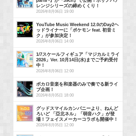
part6 -』が『39ch』で公開！ボサノバア
レンジシリーズの締めくくり！
2026年8月06日 19:00
YouTube Music Weekend 12.0のDay2ヘ
ッドライナーに「ポケモン feat. 初音ミ
ク」が参加決定！
2026年8月06日 14:00
1/7スケールフィギュア「マジカルミライ
2026」Ver. 10月14日(水)までご予約受付
中！
2026年8月06日 12:00
ボカロ音楽を和楽器のみで奏でる新ライ
ブ企画！
2026年8月05日 18:00
グッドスマイルカンパニーより、ねんど
ろいど 「亞北ネル」「弱音ハク」が登
場！フェイスメーカーコラボも開催中！
2026年8月05日 12:00