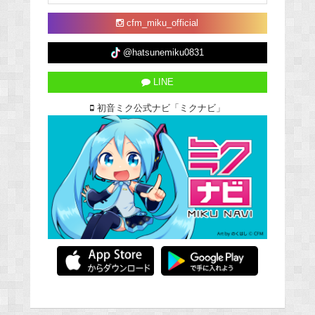
cfm_miku_official
@hatsunemiku0831
LINE
初音ミク公式ナビ「ミクナビ」