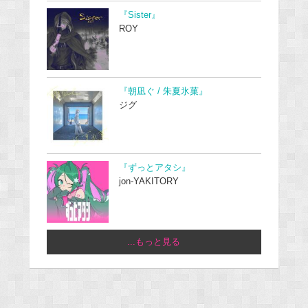
『Sister』
ROY
『朝凪ぐ / 朱夏氷菓』
ジグ
『ずっとアタシ』
jon-YAKITORY
...もっと見る