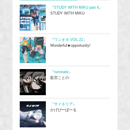
『STUDY WITH MIKU part 6』
STUDY WITH MIKU
『ワンオポ VOL.22』
Wonderful★opportunity!
『ruminate』
藍宮ことの
『サイネリア』
かげぴーぼーる