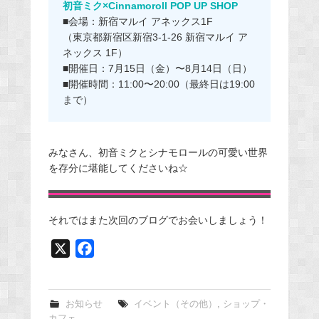
初音ミク×Cinnamoroll POP UP SHOP
■会場：新宿マルイ アネックス1F
（東京都新宿区新宿3-1-26 新宿マルイ ア
ネックス 1F）
■開催日：7月15日（金）〜8月14日（日）
■開催時間：11:00〜20:00（最終日は19:00
まで）
みなさん、初音ミクとシナモロールの可愛い世界
を存分に堪能してくださいね☆
それではまた次回のブログでお会いしましょう！
X
F
a
c
e
お知らせ
イベント（その他）
,
ショップ・
カフェ