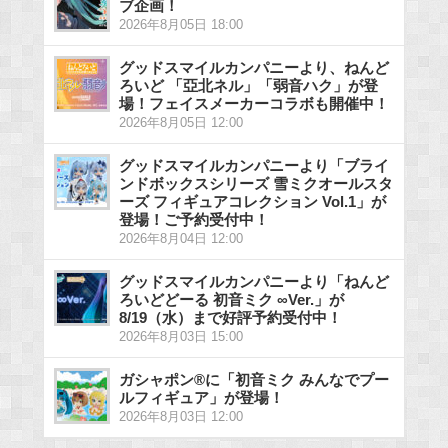
ブ企画！
2026年8月05日 18:00
グッドスマイルカンパニーより、ねんど
ろいど 「亞北ネル」「弱音ハク」が登
場！フェイスメーカーコラボも開催中！
2026年8月05日 12:00
グッドスマイルカンパニーより「ブライ
ンドボックスシリーズ 雪ミクオールスタ
ーズ フィギュアコレクション Vol.1」が
登場！ご予約受付中！
2026年8月04日 12:00
グッドスマイルカンパニーより「ねんど
ろいどどーる 初音ミク ∞Ver.」が
8/19（水）まで好評予約受付中！
2026年8月03日 15:00
ガシャポン®に「初音ミク みんなでプー
ルフィギュア」が登場！
2026年8月03日 12:00