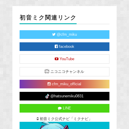
初音ミク関連リンク
@cfm_miku
facebook
YouTube
ニコニコチャンネル
cfm_miku_official
@hatsunemiku0831
LINE
初音ミク公式ナビ「ミクナビ」