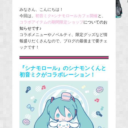
a
みなさん、こんにちは！
c
今回は、
初音ミク×シナモロールカフェ開催
と、
e
コラボアイテムの期間限定ショップ
についての
お
b
知らせです♪
o
コラボメニューやノベルティ、限定グッズなど情
o
報盛りだくさんなので、ブログの最後まで要チェ
ックです！
k
『シナモロール』のシナモンくんと
初音ミクがコラボレーション！