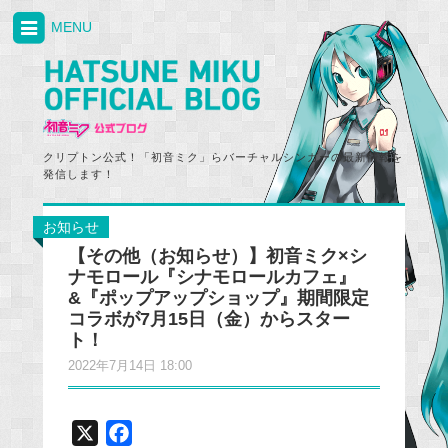
MENU
クリプトン公式！「初音ミク」らバーチャルシンガーの最新情報を
発信します！
お知らせ
【その他（お知らせ）】初音ミク×シ
ナモロール『シナモロールカフェ』
&『ポップアップショップ』期間限定
コラボが7月15日（金）からスター
ト！
2022年7月14日 18:00
X
F