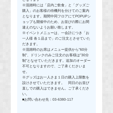
※混雑時には「店内ご飲食」と「グッズご
購入」のお客様の待機列を分けてのご案内
となります。期間中同フロアにてPOPUPシ
ョップも開催中のため、お並びの際にお間
違えのないようお願い致します。
※イベントメニューは、一会計につき「お
一人様 各１品まで」のご注文とさせていた
だきます。
※混雑時のお席はメニュー提供から"60分
制"、ドリンクのみご注文のお客様は"30分
制"となせていただきます。追加のオーダー
不可となりますので、ご了承くださいま
せ。
※グッズはお一人さま１日の購入上限数を
設けさせていただきます。 同日のお並び
直しでの購入はできません。ご了承くださ
い。
■お問い合わせ先：03-6380-117