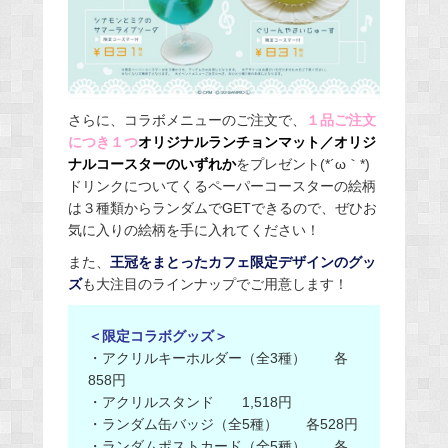
さらに、コラボメニューのご注文で、
１品ご注文
につき１つ
オリジナルランチョンマット／オリジ
ナルコースターのいずれか
をプレゼント(*´ω｀*)
ドリンクについてくるペーパーコースターの絵柄
は３種類からランダムでGETできるので、ぜひお
気に入りの絵柄を手に入れてください！
また、
王冠をまとったカフェ限定デザインのグッ
ズ
も大注目のラインナップでご用意します！
＜限定コラボグッズ＞
・アクリルキーホルダー（全3種） 各
858円
・アクリルスタンド 1,518円
・ランダム缶バッジ（全5種） 各528円
・ランダムポストカード（全5種） 各