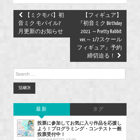
Post
【ミクモバ】初
【フィギュア】
navigation
音ミク モバイル7
『初音ミク Birthday
月更新のお知らせ
2021 ～Pretty Rabbit
ver.～ 1/7スケール
フィギュア』予約
締切迫る！
Search
for:
最新
タグ
投票に参加してお気に入り作品を応援し
よう！プログラミング・コンテスト一般
投票受付中！