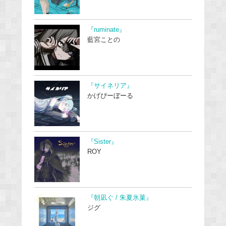
『ruminate』
藍宮ことの
『サイネリア』
かげぴーぼーる
『Sister』
ROY
『朝凪ぐ / 朱夏氷菓』
ジグ