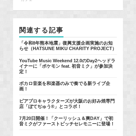
b
o
o
k
関連する記事
「令和8年熊本地震」復興支援企画実施のお知
らせ（HATSUNE MIKU CHARITY PROJECT）
YouTube Music Weekend 12.0のDay2ヘッドラ
イナーに「ポケモン feat. 初音ミク」が参加決
定！
ボカロ音楽を和楽器のみで奏でる新ライブ企
画！
ピアプロキャラクターズが大阪のお好み焼専門
店「ぼてぢゅう®」とコラボ！
7月20日開催！「クーリッシュ＆爽DAY」で初
音ミクがファーストピッチセレモニーに登場！