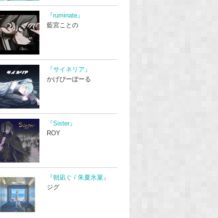
『ruminate』
藍宮ことの
『サイネリア』
かげぴーぼーる
『Sister』
ROY
『朝凪ぐ / 朱夏氷菓』
ジグ