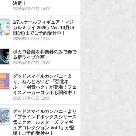
決定！
2026年8月06日 14:00
1/7スケールフィギュア「マジ
カルミライ 2026」Ver. 10月14
日(水)までご予約受付中！
2026年8月06日 12:00
ボカロ音楽を和楽器のみで奏で
る新ライブ企画！
2026年8月05日 18:00
グッドスマイルカンパニーよ
り、ねんどろいど 「亞北ネ
ル」「弱音ハク」が登場！フェ
イスメーカーコラボも開催中！
2026年8月05日 12:00
グッドスマイルカンパニーより
「ブラインドボックスシリーズ
雪ミクオールスターズ フィギ
ュアコレクション Vol.1」が登
場！ご予約受付中！