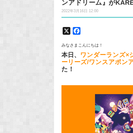
ンアドリーム』がKAR
2022年3月16日 12:00
X
F
a
みなさまこんにちは！
c
本日、
ワンダーランズ×
e
ーリーズ/ワンスアポン
b
た！
o
o
k