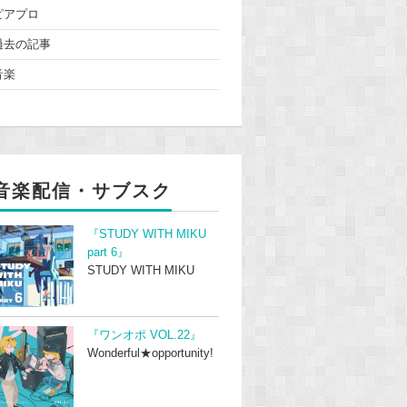
ピアプロ
過去の記事
音楽
音楽配信・サブスク
『STUDY WITH MIKU
part 6』
STUDY WITH MIKU
『ワンオポ VOL.22』
Wonderful★opportunity!