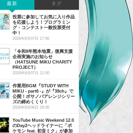
最新
タグ
投票に参加してお気に入り作品
を応援しよう！プログラミン
グ・コンテスト一般投票受付
中！
2026年8月07日 17:00
「令和8年熊本地震」復興支援
企画実施のお知らせ
（HATSUNE MIKU CHARITY
PROJECT）
2026年8月07日 12:00
作業用BGM『STUDY WITH
MIKU - part6 -』が『39ch』で
公開！ボサノバアレンジシリー
ズの締めくくり！
2026年8月06日 19:00
YouTube Music Weekend 12.0
のDay2ヘッドライナーに「ポ
ケモン feat. 初音ミク」が参加