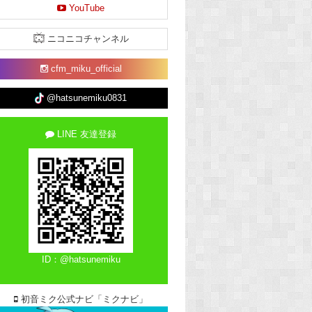
YouTube
ニコニコチャンネル
cfm_miku_official
@hatsunemiku0831
LINE 友達登録
ID：@hatsunemiku
初音ミク公式ナビ「ミクナビ」