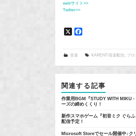
webサイト>>
Twitter>>
X
F
a
c
e
音楽
KARENT/音楽配信
,
プロ
b
o
o
関連する記事
k
作業用BGM『STUDY WITH MIKU
ーズの締めくくり！
新作スマホゲーム『初音ミク ぐらふぃ
配信予定！
Microsoft Storeでセール開