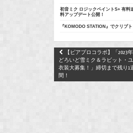
初音ミク ロジックペイントS+ 有
料アップデート公開！
『KOMODO STATION』でク
Post
【ピアプロコラボ】「2023
navigation
どろいど雪ミク＆ラビット・
衣装大募集！」締切まで残り1
間！