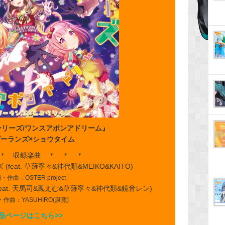
リーズ/ワンスアポンアドリーム』
ーランズ×ショウタイム
＊ 収録楽曲 ＊ ＊ ＊
(feat. 草薙寧々&神代類&MEIKO&KAITO)
・作曲：OSTER project
feat. 天馬司&鳳えむ&草薙寧々&神代類&鏡音レン)
作曲：YASUHIRO(康寛)
品ページはこちら>>