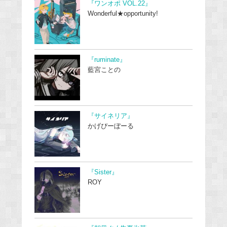
『ワンオポ VOL.22』
Wonderful★opportunity!
『ruminate』
藍宮ことの
『サイネリア』
かげぴーぼーる
『Sister』
ROY