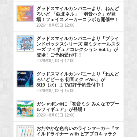
グッドスマイルカンパニーより、ねんど
ろいど 「亞北ネル」「弱音ハク」が登
場！フェイスメーカーコラボも開催中！
2026年8月05日 12:00
グッドスマイルカンパニーより「ブライ
ンドボックスシリーズ 雪ミクオールスタ
ーズ フィギュアコレクション Vol.1」が
登場！ご予約受付中！
2026年8月04日 12:00
グッドスマイルカンパニーより「ねんど
ろいどどーる 初音ミク ∞Ver.」が
8/19（水）まで好評予約受付中！
2026年8月03日 15:00
ガシャポン®に「初音ミク みんなでプー
ルフィギュア」が登場！
2026年8月03日 12:00
おだやかな色合いのラインマーカー『マ
イルドライナー with ピアプロキャラク