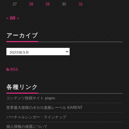
27
28
29
30
31
« 2月
4月 »
アーカイブ
ア
ー
カ
イ
ブ
RSS
各種リンク
コンテンツ投稿サイト piapro
世界最大規模のボカロ楽曲レーベル KARENT
バーチャルシンガー・ラインナップ
個人情報の保護について