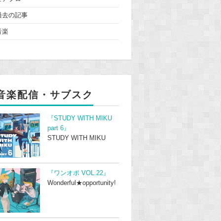
過去の記事
音楽
音楽配信・サブスク
『STUDY WITH MIKU
part 6』
STUDY WITH MIKU
『ワンオポ VOL.22』
Wonderful★opportunity!