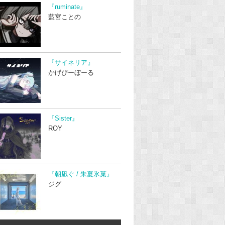
『ruminate』
藍宮ことの
『サイネリア』
かげぴーぼーる
『Sister』
ROY
『朝凪ぐ / 朱夏氷菓』
ジグ