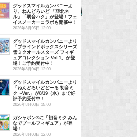
グッドスマイルカンパニーよ
り、ねんどろいど 「亞北ネ
ル」「弱音ハク」が登場！フェ
イスメーカーコラボも開催中！
2026年8月05日 12:00
グッドスマイルカンパニーより
「ブラインドボックスシリーズ
雪ミクオールスターズ フィギ
ュアコレクション Vol.1」が登
場！ご予約受付中！
2026年8月04日 12:00
グッドスマイルカンパニーより
「ねんどろいどどーる 初音ミ
ク ∞Ver.」が8/19（水）まで好
評予約受付中！
2026年8月03日 15:00
ガシャポン®に「初音ミク みん
なでプールフィギュア」が登
場！
2026年8月03日 12:00