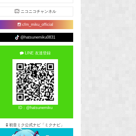
ニコニコチャンネル
cfm_miku_official
@hatsunemiku0831
LINE 友達登録
ID：@hatsunemiku
初音ミク公式ナビ「ミクナビ」