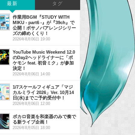
最新
タグ
作業用BGM『STUDY WITH
MIKU - part6 -』が『39ch』で
公開！ボサノバアレンジシリー
ズの締めくくり！
2026年8月06日 19:00
YouTube Music Weekend 12.0
のDay2ヘッドライナーに「ポ
ケモン feat. 初音ミク」が参加
決定！
2026年8月06日 14:00
1/7スケールフィギュア「マジ
カルミライ 2026」Ver. 10月14
日(水)までご予約受付中！
2026年8月06日 12:00
ボカロ音楽を和楽器のみで奏で
る新ライブ企画！
2026年8月05日 18:00