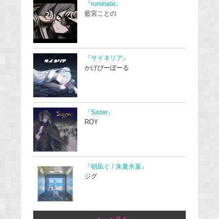
『ruminate』
藍宮ことの
『サイネリア』
かげぴーぼーる
『Sister』
ROY
『朝凪ぐ / 朱夏氷菓』
ジグ