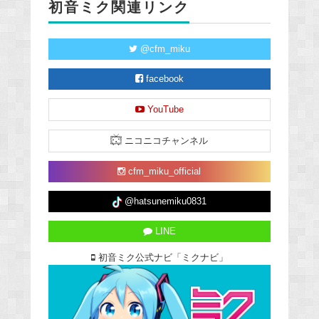
初音ミク関連リンク
@cfm_miku
facebook
YouTube
ニコニコチャンネル
cfm_miku_official
@hatsunemiku0831
LINE
初音ミク公式ナビ「ミクナビ」