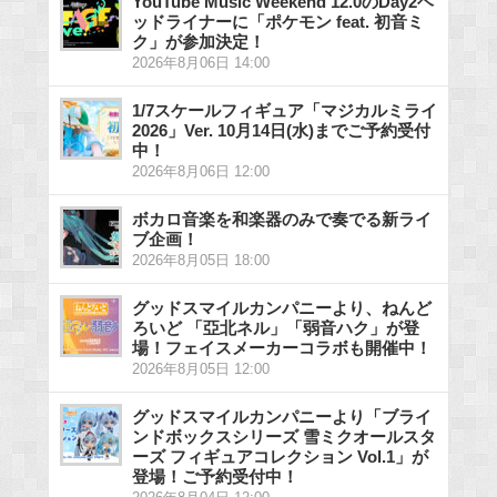
YouTube Music Weekend 12.0のDay2ヘ
ッドライナーに「ポケモン feat. 初音ミ
ク」が参加決定！
2026年8月06日 14:00
1/7スケールフィギュア「マジカルミライ
2026」Ver. 10月14日(水)までご予約受付
中！
2026年8月06日 12:00
ボカロ音楽を和楽器のみで奏でる新ライ
ブ企画！
2026年8月05日 18:00
グッドスマイルカンパニーより、ねんど
ろいど 「亞北ネル」「弱音ハク」が登
場！フェイスメーカーコラボも開催中！
2026年8月05日 12:00
グッドスマイルカンパニーより「ブライ
ンドボックスシリーズ 雪ミクオールスタ
ーズ フィギュアコレクション Vol.1」が
登場！ご予約受付中！