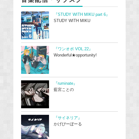
『STUDY WITH MIKU part 6』
STUDY WITH MIKU
『ワンオポ VOL.22』
Wonderful★opportunity!
『ruminate』
藍宮ことの
『サイネリア』
かげぴーぼーる