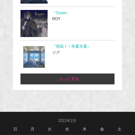
『Sister』
ROY
『朝凪ぐ / 朱夏氷菓』
ジグ
...もっと見る
2022年2月
日
月
火
水
木
金
土