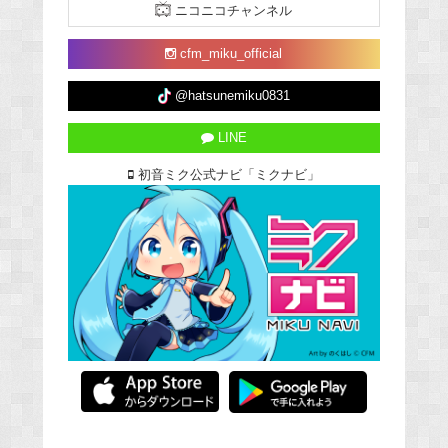
ニコニコチャンネル
cfm_miku_official
@hatsunemiku0831
LINE
初音ミク公式ナビ「ミクナビ」