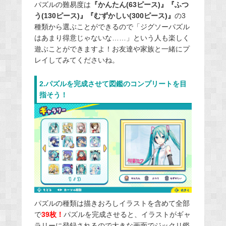
パズルの難易度は
『かんたん(63ピース)』『ふつ
う(130ピース)』『むずかしい(300ピース)』
の3
種類から選ぶことができるので「ジグソーパズル
はあまり得意じゃないな……」という人も楽しく
遊ぶことができますよ！お友達や家族と一緒にプ
レイしてみてくださいね。
2.パズルを完成させて図鑑のコンプリートを目
指そう！
パズルの種類は描きおろしイラストを含めて全部
で
39枚！
パズルを完成させると、イラストがギャ
ラリーに登録されるので大きな画面でジックリ鑑