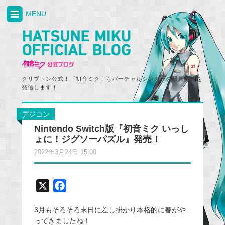
MENU
クリプトン公式！「初音ミク」らバーチャルシンガーの最新情報を
発信します！
デジコン
Nintendo Switch版『初音ミク いっし
ょに！ジグソーパズル』発売！
2022年3月24日 15:00
X
F
a
3月もそろそろ末日に差し掛かり本格的に春がや
c
ってきましたね！
e