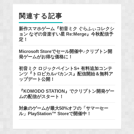
o
k
関連する記事
新作スマホゲーム『初音ミク ぐらふぃコレクシ
ョン なぞの音楽すい星 Re:Merge』今秋配信予
定！
Microsoft Storeでセール開催中♪クリプトン開
発ゲームがお得な価格に！
初音ミク ロジックペイントS+ 有料追加コンテ
ンツ『トロピカルバカンス』配信開始＆無料ア
ップデート公開！
『KOMODO STATION』でクリプトン開発ゲー
ムの配信がスタート！
対象のゲームが最大50%オフの「サマーセー
ル」PlayStation™ Storeで開催中！