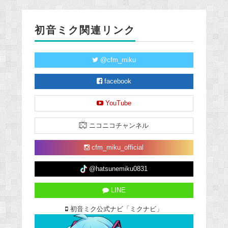
初音ミク関連リンク
@cfm_miku
facebook
YouTube
ニコニコチャンネル
cfm_miku_official
@hatsunemiku0831
LINE
初音ミク公式ナビ「ミクナビ」