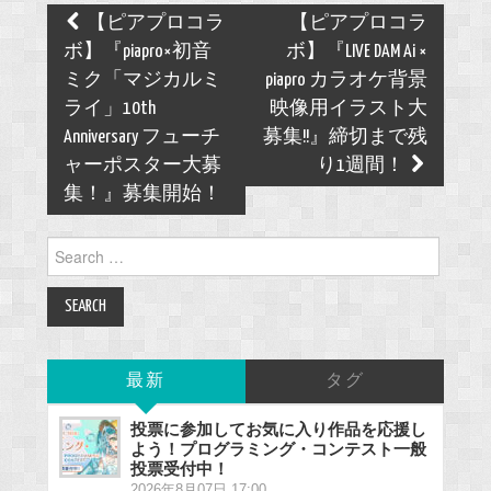
Post
【ピアプロコラ
【ピアプロコラ
navigation
ボ】『piapro×初音
ボ】『LIVE DAM Ai ×
ミク「マジカルミ
piapro カラオケ背景
ライ」10th
映像用イラスト大
Anniversary フューチ
募集!!』締切まで残
ャーポスター大募
り1週間！
集！』募集開始！
Search
for:
最新
タグ
投票に参加してお気に入り作品を応援し
よう！プログラミング・コンテスト一般
投票受付中！
2026年8月07日 17:00