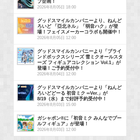
ブ企画！
2026年8月05日 18:00
グッドスマイルカンパニーより、ねんど
ろいど 「亞北ネル」「弱音ハク」が登
場！フェイスメーカーコラボも開催中！
2026年8月05日 12:00
グッドスマイルカンパニーより「ブライ
ンドボックスシリーズ 雪ミクオールスタ
ーズ フィギュアコレクション Vol.1」が
登場！ご予約受付中！
2026年8月04日 12:00
グッドスマイルカンパニーより「ねんど
ろいどどーる 初音ミク ∞Ver.」が
8/19（水）まで好評予約受付中！
2026年8月03日 15:00
ガシャポン®に「初音ミク みんなでプー
ルフィギュア」が登場！
2026年8月03日 12:00