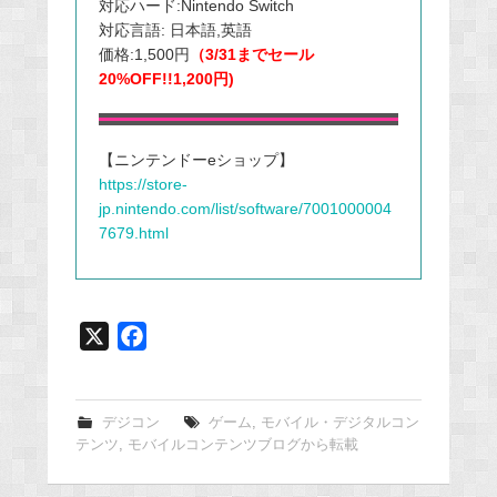
対応ハード:Nintendo Switch
対応言語: 日本語,英語
価格:1,500円
（3/31までセール
20%OFF!!1,200円)
【ニンテンドーeショップ】
https://store-
jp.nintendo.com/list/software/7001000004
7679.html
X
F
a
c
e
デジコン
ゲーム
,
モバイル・デジタルコン
テンツ
,
モバイルコンテンツブログから転載
b
o