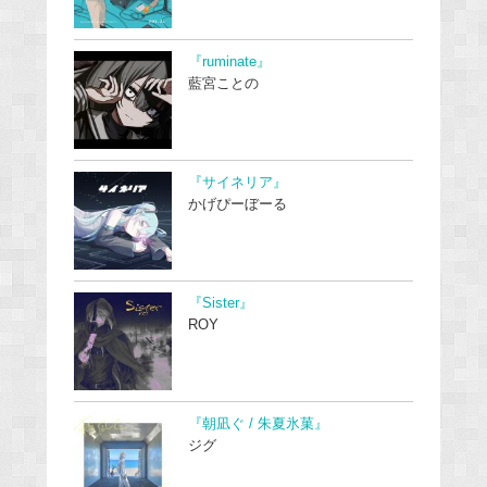
『ruminate』
藍宮ことの
『サイネリア』
かげぴーぼーる
『Sister』
ROY
『朝凪ぐ / 朱夏氷菓』
ジグ