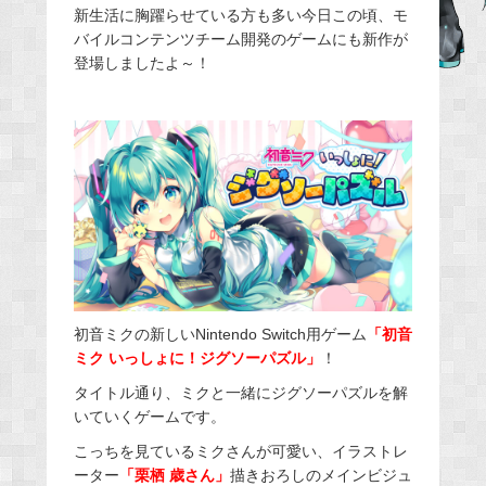
新生活に胸躍らせている方も多い今日この頃、モ
b
バイルコンテンツチーム開発のゲームにも新作が
o
登場しましたよ～！
o
k
初音ミクの新しいNintendo Switch用ゲーム
「初音
ミク いっしょに！ジグソーパズル」
！
タイトル通り、ミクと一緒にジグソーパズルを解
いていくゲームです。
こっちを見ているミクさんが可愛い、イラストレ
ーター
「栗栖 歳さん」
描きおろしのメインビジュ