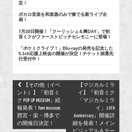
定！
ボカロ音楽を和楽器のみで奏でる新ライブ企
画！
7月20日開催！「クーリッシュ＆爽DAY」で初
音ミクがファーストピッチセレモニーに登場！
「ポケミクライブ！」Blu-rayの発売を記念した
5.1ch応援上映会の開催が決定！チケット抽選先
行受付中！
Post
【その他（イベ
【マジカルミラ
navigation
ント）】「初音ミ
イ】『初音ミク
ク POP UP MUSEUM」続
「マジカルミラ
報発表！hmv museum
イ」10th
西宮・栄・博多で
Anniversary』開催詳
の開催日決定！
細を発表！メイン
ビジュアル＆テー