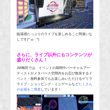
臨場感たっぷりのライブを楽しめること間違いな
しです(*´ω｀*)
さらに、ライブ以外にもコンテンツが
盛りだくさん！
JM梅田では、イベントの期間中バーチャルアー
ティストがメタバース空間内をお忍び散策するイ
ベント・無料参加でもお楽しみいただけるゲリラ
ライブ・ショッピング・ミニゲームなど
たくさん
の企画をご用意
しています！