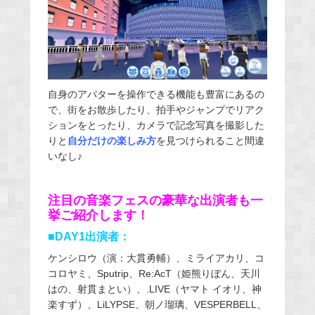
自身のアバターを操作できる機能も豊富にあるの
で、街をお散歩したり、拍手やジャンプでリアク
ションをとったり、カメラで記念写真を撮影した
りと
自分だけの楽しみ方
を見つけられること間違
いなし♪
注目の音楽フェスの豪華な出演者も一
挙ご紹介します！
■DAY1出演者：
ケンシロウ（演：大貫勇輔）、ミライアカリ、コ
コロヤミ、Sputrip、Re:AcT（姫熊りぼん、天川
はの、射貫まとい）、.LIVE（ヤマト イオリ、神
楽すず）、LiLYPSE、朝ノ瑠璃、VESPERBELL、