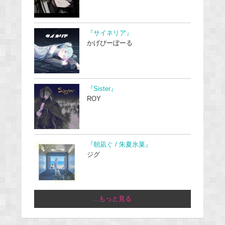
『サイネリア』
かげぴーぼーる
『Sister』
ROY
『朝凪ぐ / 朱夏氷菓』
ジグ
...もっと見る