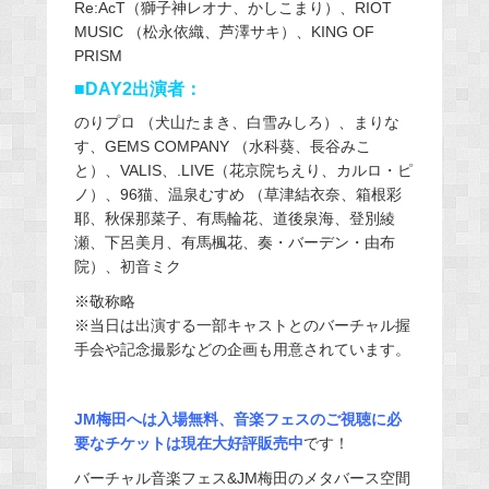
Re:AcT（獅子神レオナ、かしこまり）、RIOT
MUSIC （松永依織、芦澤サキ）、KING OF
PRISM
■DAY2出演者：
のりプロ （犬山たまき、白雪みしろ）、まりな
す、GEMS COMPANY （水科葵、長谷みこ
と）、VALIS、.LIVE（花京院ちえり、カルロ・ピ
ノ）、96猫、温泉むすめ （草津結衣奈、箱根彩
耶、秋保那菜子、有馬輪花、道後泉海、登別綾
瀬、下呂美月、有馬楓花、奏・バーデン・由布
院）、初音ミク
※敬称略
※当日は出演する一部キャストとのバーチャル握
手会や記念撮影などの企画も用意されています。
JM梅田へは入場無料、音楽フェスのご視聴に必
要なチケットは現在大好評販売中
です！
バーチャル音楽フェス&JM梅田のメタバース空間