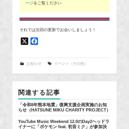
ージ
をご覧ください
それでは次回の更新でお会いしましょう！
X
F
a
c
e
お知らせ
イベント（その他）
b
o
o
関連する記事
k
「令和8年熊本地震」復興支援企画実施のお知
らせ（HATSUNE MIKU CHARITY PROJECT）
YouTube Music Weekend 12.0のDay2ヘッドラ
イナーに「ポケモン feat. 初音ミク」が参加決