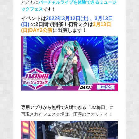
とともに
バーチャルライブを体験できるミュージ
ックフェス
です！
イベントは
2022年3月12日(土) 、3月13日
(日)
の2日間で開催！初音ミクは
3月13日
(日)DAY2公演
に出演します！
専用アプリから無料で入場
できる「JM梅田」に
再現されたフェス会場は、圧巻のクオリティ！