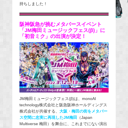
持ちしました！
e
b
o
阪神阪急が挑むメタバースイベント
o
「JM梅田ミュージックフェス(β)」に
k
「初音ミク」の出演が決定！
JM梅田ミュージックフェス(β)は、monoAI
technology株式会社と阪急阪神ホールディングス
株式会社が共催する、
大阪・梅田の街をメタバー
ス空間に忠実に再現したJM梅田
（Japan
Multiverse 梅田）を舞台に、これまでにない演出