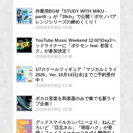
作業用BGM『STUDY WITH MIKU -
part6 -』が『39ch』で公開！ボサノバア
レンジシリーズの締めくくり！
2026年8月06日 19:00
YouTube Music Weekend 12.0のDay2ヘ
ッドライナーに「ポケモン feat. 初音ミ
ク」が参加決定！
2026年8月06日 14:00
1/7スケールフィギュア「マジカルミライ
2026」Ver. 10月14日(水)までご予約受付
中！
2026年8月06日 12:00
ボカロ音楽を和楽器のみで奏でる新ライ
ブ企画！
2026年8月05日 18:00
グッドスマイルカンパニーより、ねんど
ろいど 「亞北ネル」「弱音ハク」が登
場！フェイスメーカーコラボも開催中！