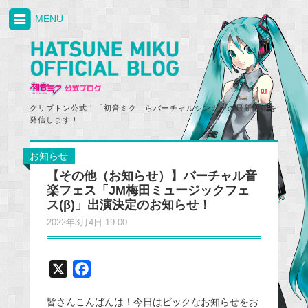
MENU
クリプトン公式！「初音ミク」らバーチャルシンガーの最新情報を
発信します！
お知らせ
【その他（お知らせ）】バーチャル音
楽フェス「JM梅田ミュージックフェ
ス(β)」出演決定のお知らせ！
2022年3月4日 19:00
X
F
a
皆さんこんばんは！今日はビックなお知らせをお
c