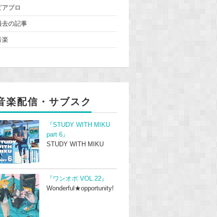
ピアプロ
過去の記事
音楽
音楽配信・サブスク
『STUDY WITH MIKU
part 6』
STUDY WITH MIKU
『ワンオポ VOL.22』
Wonderful★opportunity!