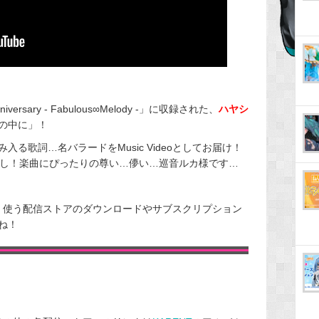
niversary - Fabulous∞Melody -」に収録された、
ハヤシ
の中に」！
る歌詞…名バラードをMusic Videoとしてお届け！
し！楽曲にぴったりの尊い…儚い…巡音ルカ様です…
のよく使う配信ストアのダウンロードやサブスクリプション
ね！