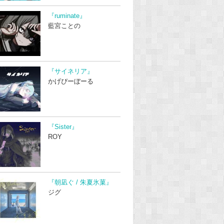
『ruminate』
藍宮ことの
『サイネリア』
かげぴーぼーる
『Sister』
ROY
『朝凪ぐ / 朱夏氷菓』
ジグ