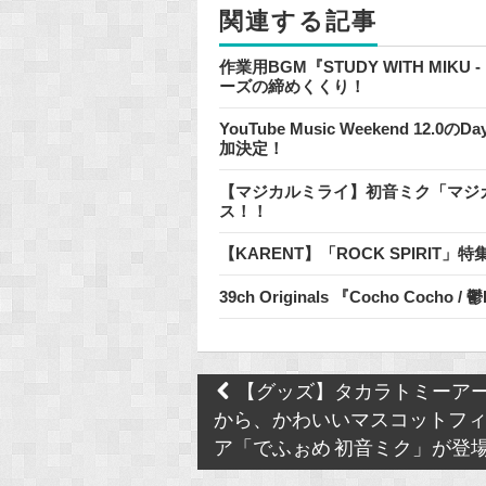
関連する記事
k
作業用BGM『STUDY WITH MIKU
ーズの締めくくり！
YouTube Music Weekend 1
加決定！
【マジカルミライ】初音ミク「マジカルミラ
ス！！
【KARENT】「ROCK SPIRIT
39ch Originals 『Cocho Cocho
Post
【グッズ】タカラトミーア
navigation
から、かわいいマスコットフ
ア「でふぉめ 初音ミク」が登