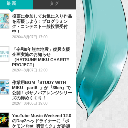
最新
タグ
投票に参加してお気に入り作品
を応援しよう！プログラミン
グ・コンテスト一般投票受付
中！
2026年8月07日 17:00
「令和8年熊本地震」復興支援
企画実施のお知らせ
（HATSUNE MIKU CHARITY
PROJECT）
2026年8月07日 12:00
作業用BGM『STUDY WITH
MIKU - part6 -』が『39ch』で
公開！ボサノバアレンジシリー
ズの締めくくり！
2026年8月06日 19:00
YouTube Music Weekend 12.0
のDay2ヘッドライナーに「ポ
ケモン feat. 初音ミク」が参加