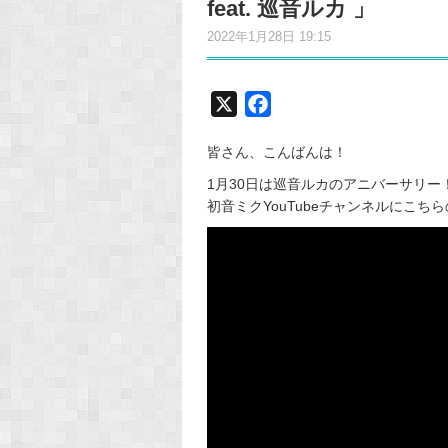
feat. 巡音ルカ 」
2022年1月28日 19:15
X
F
a
皆さん、こんばんは！
c
e
1月30日は巡音ルカのアニバーサリー
初音ミクYouTubeチャンネルにこち
b
o
o
k