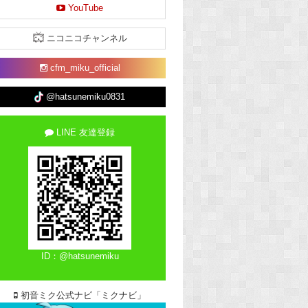
YouTube
ニコニコチャンネル
cfm_miku_official
@hatsunemiku0831
LINE 友達登録
ID：@hatsunemiku
初音ミク公式ナビ「ミクナビ」