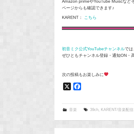
Amazon primeやYouTube Mu
ページからも確認できます♪
KARENT：
こちら
初音ミク公式YouTubeチャンネル
では
ぜひともチャンネル登録・通知ON・
次の投稿もお楽しみに
X
F
a
c
e
音楽
39ch
,
KARENT/音楽配信
b
o
o