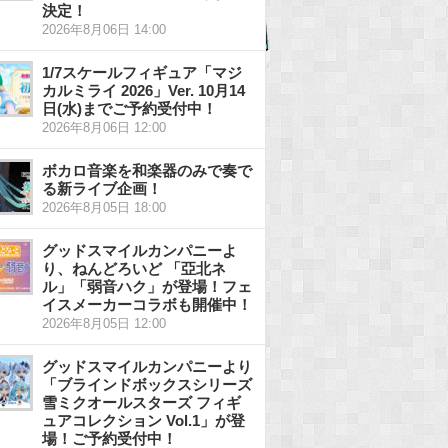
決定！
2026年8月06日 14:00
1/7スケールフィギュア「マジ
カルミライ 2026」Ver. 10月14
日(水)までご予約受付中！
2026年8月06日 12:00
ボカロ音楽を和楽器のみで奏で
る新ライブ企画！
2026年8月05日 18:00
グッドスマイルカンパニーよ
り、ねんどろいど 「亞北ネ
ル」「弱音ハク」が登場！フェ
イスメーカーコラボも開催中！
2026年8月05日 12:00
グッドスマイルカンパニーより
「ブラインドボックスシリーズ
雪ミクオールスターズ フィギ
ュアコレクション Vol.1」が登
場！ご予約受付中！