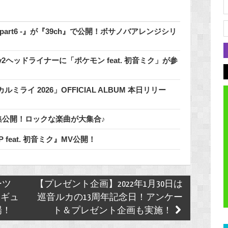
 - part6 -』が『39ch』で公開！ボサノバアレンジシリ
2.0のDay2ヘッドライナーに「ポケモン feat. 初音ミク」が参
イ 2026」OFFICIAL ALBUM 本日リリー
」特集公開！ロックな楽曲が大集合♪
 / 鬱P feat. 初音ミク』MV公開！
ーツ
【プレゼント企画】2022年1月30日は
ィギュ
巡音ルカの13周年記念日！アンケー
場！
ト＆プレゼント企画も実施！