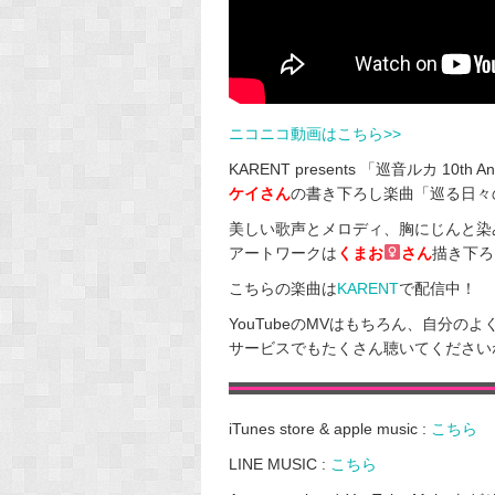
ニコニコ動画はこちら>>
KARENT presents 「巡音ルカ 10th An
ケイさん
の書き下ろし楽曲「巡る日々
美しい歌声とメロディ、胸にじんと染み入
アートワークは
くまお
さん
描き下ろ
こちらの楽曲は
KARENT
で配信中！
YouTubeのMVはもちろん、自分
サービスでもたくさん聴いてください
iTunes store & apple music :
こちら
LINE MUSIC :
こちら