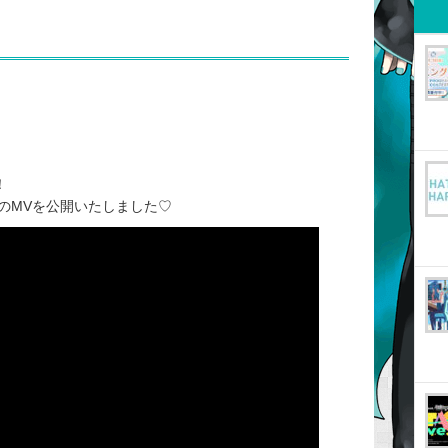
！
らのMVを公開いたしました♡