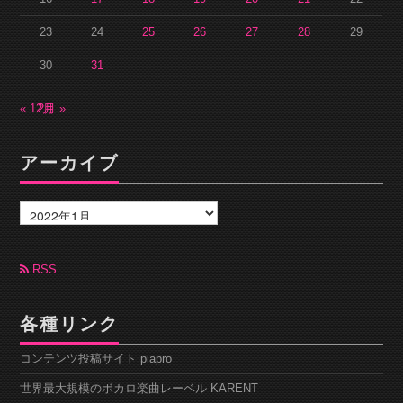
23
24
25
26
27
28
29
30
31
« 12月
2月 »
アーカイブ
ア
ー
カ
イ
ブ
RSS
各種リンク
コンテンツ投稿サイト piapro
世界最大規模のボカロ楽曲レーベル KARENT