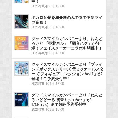
中！
2026年8月06日 12:00
ボカロ音楽を和楽器のみで奏でる新ライ
ブ企画！
2026年8月05日 18:00
グッドスマイルカンパニーより、ねんど
ろいど 「亞北ネル」「弱音ハク」が登
場！フェイスメーカーコラボも開催中！
2026年8月05日 12:00
グッドスマイルカンパニーより「ブライ
ンドボックスシリーズ 雪ミクオールスタ
ーズ フィギュアコレクション Vol.1」が
登場！ご予約受付中！
2026年8月04日 12:00
グッドスマイルカンパニーより「ねんど
ろいどどーる 初音ミク ∞Ver.」が
8/19（水）まで好評予約受付中！
2026年8月03日 15:00