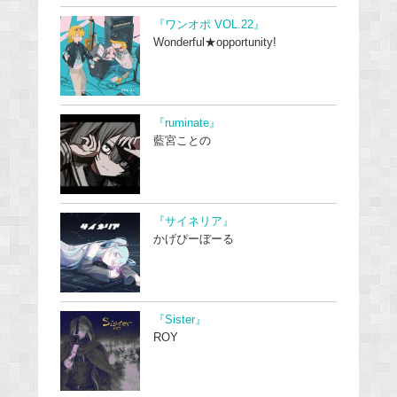
『ワンオポ VOL.22』
Wonderful★opportunity!
『ruminate』
藍宮ことの
『サイネリア』
かげぴーぼーる
『Sister』
ROY