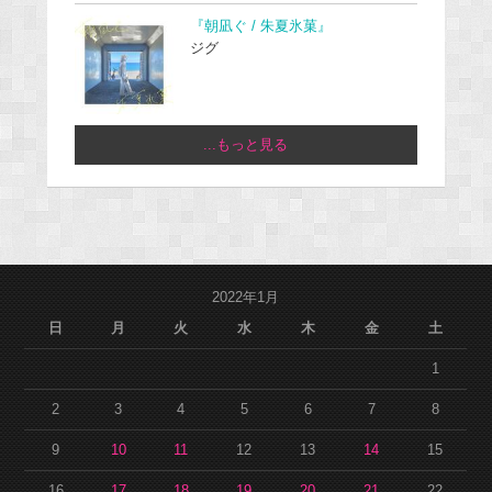
『朝凪ぐ / 朱夏氷菓』
ジグ
...もっと見る
2022年1月
日
月
火
水
木
金
土
1
2
3
4
5
6
7
8
9
10
11
12
13
14
15
16
17
18
19
20
21
22