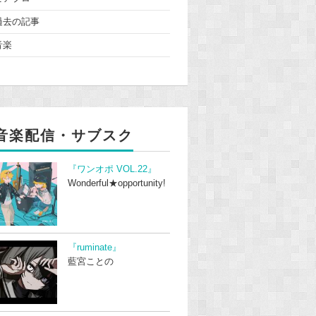
過去の記事
音楽
音楽配信・サブスク
『ワンオポ VOL.22』
Wonderful★opportunity!
『ruminate』
藍宮ことの