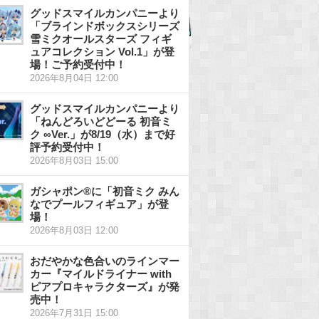
グッドスマイルカンパニーより
「ブラインドボックスシリーズ
雪ミクオールスターズ フィギ
ュアコレクション Vol.1」が登
場！ご予約受付中！
2026年8月04日 12:00
グッドスマイルカンパニーより
「ねんどろいどどーる 初音ミ
ク ∞Ver.」が8/19（水）まで好
評予約受付中！
2026年8月03日 15:00
ガシャポン®に「初音ミク みん
なでプールフィギュア」が登
場！
2026年8月03日 12:00
おだやかな色合いのラインマー
カー『マイルドライナー with
ピアプロキャラクターズ』が発
売中！
2026年7月31日 15:00