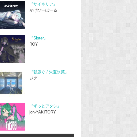
『サイネリア』
かげぴーぼーる
『Sister』
ROY
『朝凪ぐ / 朱夏氷菓』
ジグ
『ずっとアタシ』
jon-YAKITORY