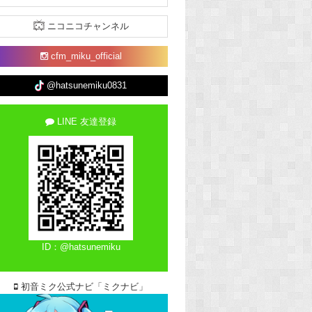
ニコニコチャンネル
cfm_miku_official
@hatsunemiku0831
LINE 友達登録
ID：@hatsunemiku
初音ミク公式ナビ「ミクナビ」