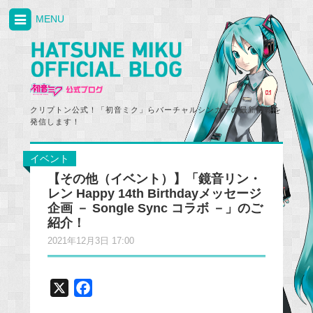
MENU
クリプトン公式！「初音ミク」らバーチャルシンガーの最新情報を
発信します！
イベント
【その他（イベント）】「鏡音リン・
レン Happy 14th Birthdayメッセージ
企画 － Songle Sync コラボ －」のご
紹介！
2021年12月3日 17:00
X
F
a