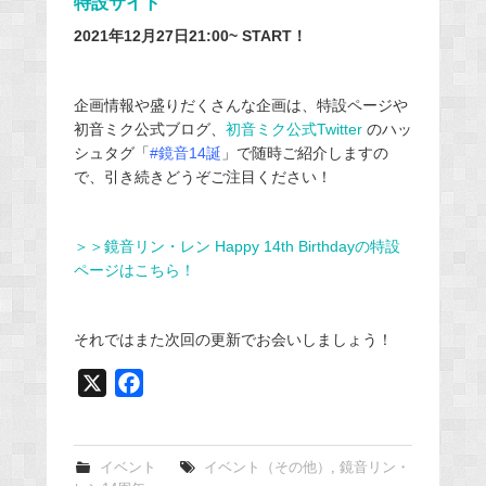
特設サイト
2021年12月27日21:00~ START！
企画情報や盛りだくさんな企画は、特設ページや
初音ミク公式ブログ、
初音ミク公式Twitter
のハッ
シュタグ「
#鏡音14誕
」で随時ご紹介しますの
で、引き続きどうぞご注目ください！
＞＞鏡音リン・レン Happy 14th Birthdayの特設
ページはこちら！
それではまた次回の更新でお会いしましょう！
X
F
a
c
e
イベント
イベント（その他）
,
鏡音リン・