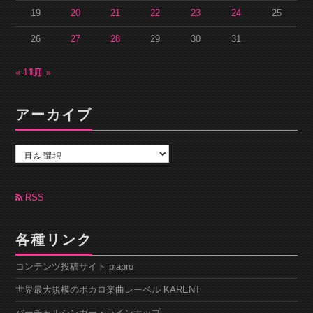
19
20
21
22
23
24
25
26
27
28
29
30
31
« 11月
1月 »
アーカイブ
ア
ー
カ
イ
ブ
RSS
各種リンク
コンテンツ投稿サイト piapro
世界最大規模のボカロ楽曲レーベル KARENT