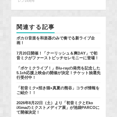
レン14周年
b
o
o
k
関連する記事
ボカロ音楽を和楽器のみで奏でる新ライブ企
画！
7月20日開催！「クーリッシュ＆爽DAY」で初
音ミクがファーストピッチセレモニーに登場！
「ポケミクライブ！」Blu-rayの発売を記念した
5.1ch応援上映会の開催が決定！チケット抽選先
行受付中！
「初音ミク×招き猫×真夏の熊谷」コラボ情報を
ご紹介！！
2026年8月22日（土）より「初音ミクとEko
iXimaのミクストメディア展」が池袋PARCOに
て開催決定！