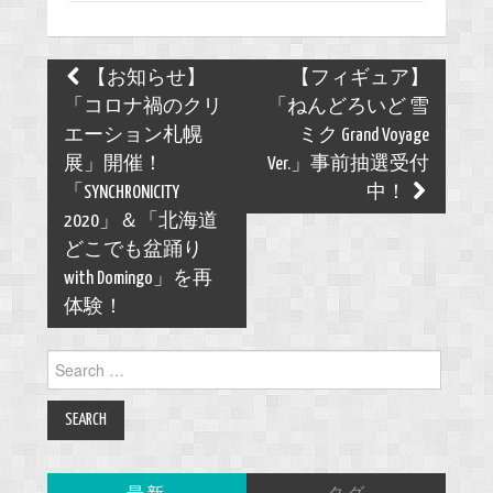
Post
【お知らせ】
【フィギュア】
navigation
「コロナ禍のクリ
「ねんどろいど 雪
エーション札幌
ミク Grand Voyage
展」開催！
Ver.」事前抽選受付
「SYNCHRONICITY
中！
2020」＆「北海道
どこでも盆踊り
with Domingo」を再
体験！
Search
for: