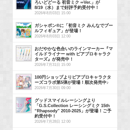
ろいどどーる 初音ミク ∞Ver.」が
8/19（水）まで好評予約受付中！
2026年8月03日 15:00
ガシャポン®に「初音ミク みんなでプー
ルフィギュア」が登場！
2026年8月03日 12:00
おだやかな色合いのラインマーカー『マ
イルドライナー with ピアプロキャラク
ターズ』が発売中！
2026年7月31日 15:00
100円ショップよりピアプロキャラクタ
ーズコラボ第5弾が登場！順次発売中♪
2026年7月30日 09:00
グッドスマイルレーシングより
「G.S.Collection レーシングミク 15th
“Rhapsody” 2010-2025」が登場！ご予
約受付中！
2026年7月28日 12:00