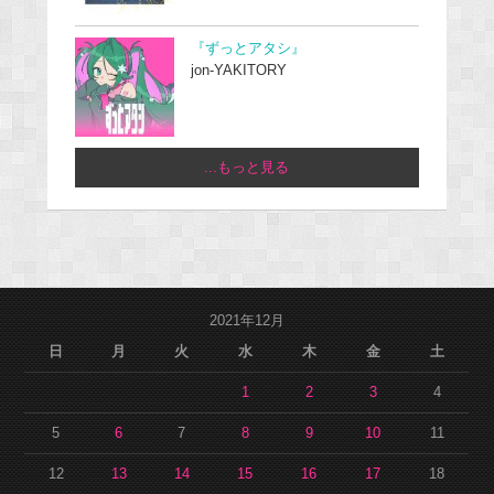
『ずっとアタシ』
jon-YAKITORY
...もっと見る
2021年12月
日
月
火
水
木
金
土
1
2
3
4
5
6
7
8
9
10
11
12
13
14
15
16
17
18