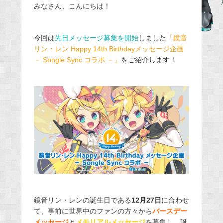
みなさん、こんにちは！
c
e
b
今回は
先日メッセージ募集を開始
しました
「鏡音
o
リン・レン Happy 14th Birthdayメッセージ企画
o
－ Songle Sync コラボ －」
をご紹介します！
k
鏡音リン・レンの誕生日である
12月27日
に合わせ
て、事前に世界中のファンの方々から
バースデー
メッセージ
と
メモリアルメッセージ
を募集し、誕