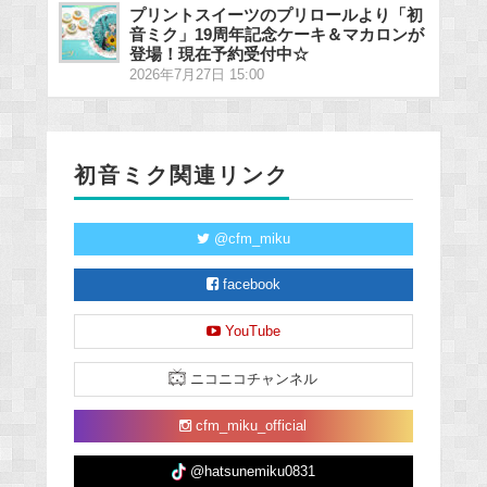
プリントスイーツのプリロールより「初
音ミク」19周年記念ケーキ＆マカロンが
登場！現在予約受付中☆
2026年7月27日 15:00
初音ミク関連リンク
@cfm_miku
facebook
YouTube
ニコニコチャンネル
cfm_miku_official
@hatsunemiku0831