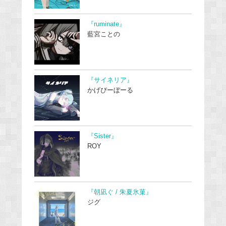
『ruminate』
藍宮ことの
『サイネリア』
かげぴーぼーる
『Sister』
ROY
『朝凪ぐ / 朱夏氷菓』
ジグ