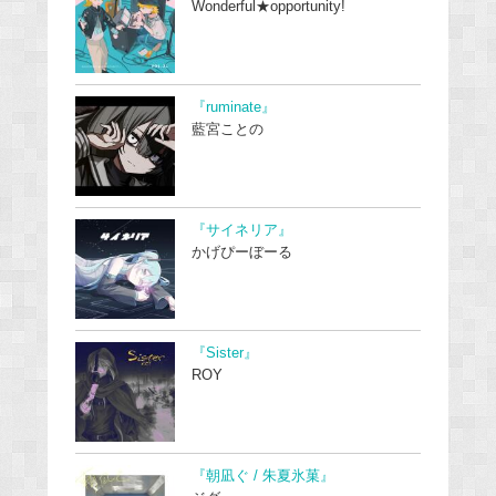
Wonderful★opportunity!
『ruminate』
藍宮ことの
『サイネリア』
かげぴーぼーる
『Sister』
ROY
『朝凪ぐ / 朱夏氷菓』