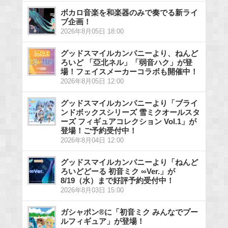
ボカロ音楽を和楽器のみで奏でる新ライ
ブ企画！
2026年8月05日 18:00
グッドスマイルカンパニーより、ねんど
ろいど 「亞北ネル」「弱音ハク」が登
場！フェイスメーカーコラボも開催中！
2026年8月05日 12:00
グッドスマイルカンパニーより「ブライ
ンドボックスシリーズ 雪ミクオールスタ
ーズ フィギュアコレクション Vol.1」が
登場！ご予約受付中！
2026年8月04日 12:00
グッドスマイルカンパニーより「ねんど
ろいどどーる 初音ミク ∞Ver.」が
8/19（水）まで好評予約受付中！
2026年8月03日 15:00
ガシャポン®に「初音ミク みんなでプー
ルフィギュア」が登場！