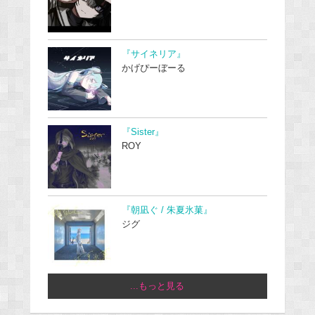
『サイネリア』
かげぴーぼーる
『Sister』
ROY
『朝凪ぐ / 朱夏氷菓』
ジグ
...もっと見る