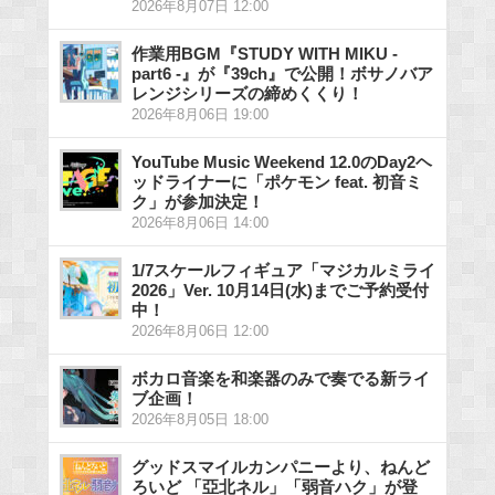
2026年8月07日 12:00
作業用BGM『STUDY WITH MIKU -
part6 -』が『39ch』で公開！ボサノバア
レンジシリーズの締めくくり！
2026年8月06日 19:00
YouTube Music Weekend 12.0のDay2ヘ
ッドライナーに「ポケモン feat. 初音ミ
ク」が参加決定！
2026年8月06日 14:00
1/7スケールフィギュア「マジカルミライ
2026」Ver. 10月14日(水)までご予約受付
中！
2026年8月06日 12:00
ボカロ音楽を和楽器のみで奏でる新ライ
ブ企画！
2026年8月05日 18:00
グッドスマイルカンパニーより、ねんど
ろいど 「亞北ネル」「弱音ハク」が登