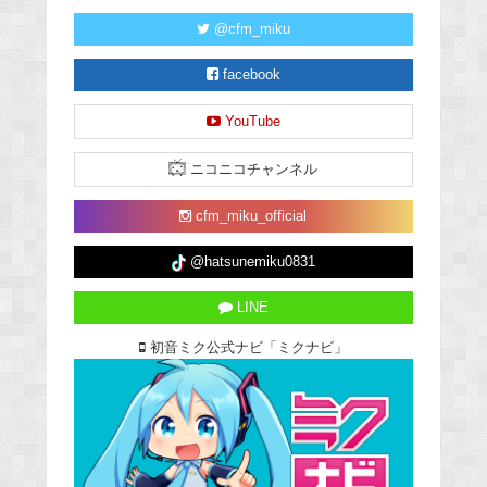
@cfm_miku
facebook
YouTube
ニコニコチャンネル
cfm_miku_official
@hatsunemiku0831
LINE
初音ミク公式ナビ「ミクナビ」