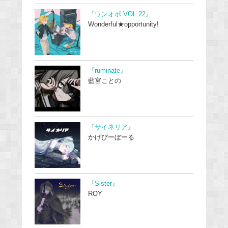
『ワンオポ VOL.22』
Wonderful★opportunity!
『ruminate』
藍宮ことの
『サイネリア』
かげぴーぼーる
『Sister』
ROY