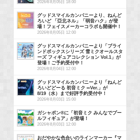
2026年8月05日 18:00
グッドスマイルカンパニーより、ねんど
ろいど 「亞北ネル」「弱音ハク」が登
場！フェイスメーカーコラボも開催中！
2026年8月05日 12:00
グッドスマイルカンパニーより「ブライ
ンドボックスシリーズ 雪ミクオールスタ
ーズ フィギュアコレクション Vol.1」が
登場！ご予約受付中！
2026年8月04日 12:00
グッドスマイルカンパニーより「ねんど
ろいどどーる 初音ミク ∞Ver.」が
8/19（水）まで好評予約受付中！
2026年8月03日 15:00
ガシャポン®に「初音ミク みんなでプー
ルフィギュア」が登場！
2026年8月03日 12:00
おだやかな色合いのラインマーカー『マ