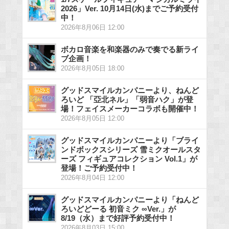
2026」Ver. 10月14日(水)までご予約受付
中！
2026年8月06日 12:00
ボカロ音楽を和楽器のみで奏でる新ライ
ブ企画！
2026年8月05日 18:00
グッドスマイルカンパニーより、ねんど
ろいど 「亞北ネル」「弱音ハク」が登
場！フェイスメーカーコラボも開催中！
2026年8月05日 12:00
グッドスマイルカンパニーより「ブライ
ンドボックスシリーズ 雪ミクオールスタ
ーズ フィギュアコレクション Vol.1」が
登場！ご予約受付中！
2026年8月04日 12:00
グッドスマイルカンパニーより「ねんど
ろいどどーる 初音ミク ∞Ver.」が
8/19（水）まで好評予約受付中！
2026年8月03日 15:00