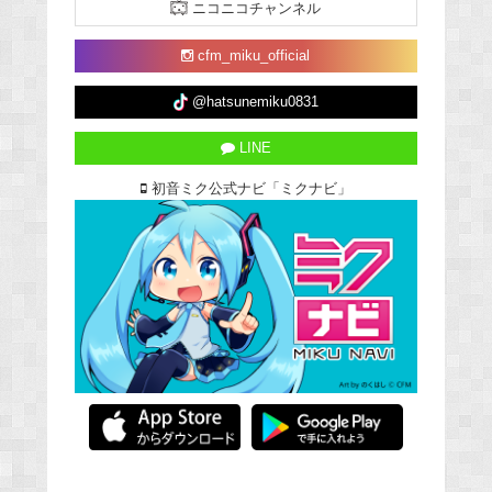
ニコニコチャンネル
cfm_miku_official
@hatsunemiku0831
LINE
初音ミク公式ナビ「ミクナビ」