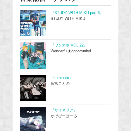
『STUDY WITH MIKU part 6』
STUDY WITH MIKU
『ワンオポ VOL.22』
Wonderful★opportunity!
『ruminate』
藍宮ことの
『サイネリア』
かげぴーぼーる