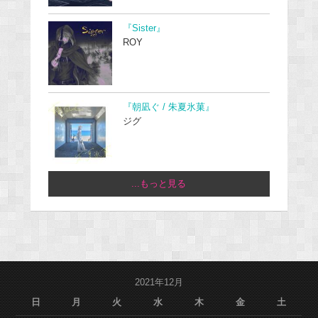
『Sister』
ROY
『朝凪ぐ / 朱夏氷菓』
ジグ
...もっと見る
2021年12月
日
月
火
水
木
金
土