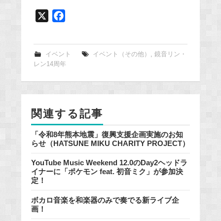
X
F
a
c
e
イベント
イベント（その他）
,
鏡音リン・
レン14周年
b
o
o
k
関連する記事
「令和8年熊本地震」復興支援企画実施のお知
らせ（HATSUNE MIKU CHARITY PROJECT）
YouTube Music Weekend 12.0のDay2ヘッドラ
イナーに「ポケモン feat. 初音ミク」が参加決
定！
ボカロ音楽を和楽器のみで奏でる新ライブ企
画！