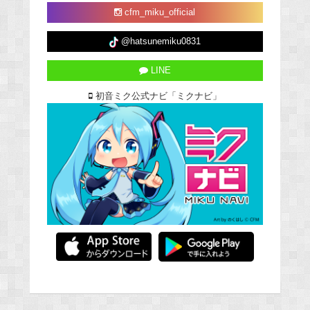
cfm_miku_official
@hatsunemiku0831
LINE
初音ミク公式ナビ「ミクナビ」