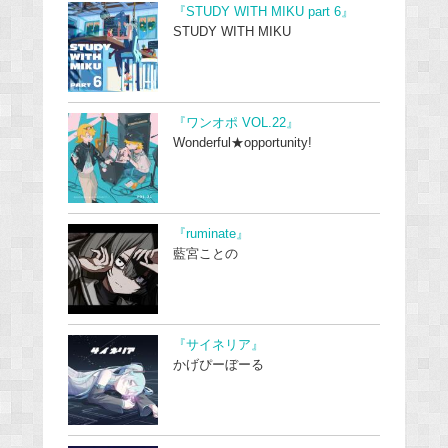
『STUDY WITH MIKU part 6』
STUDY WITH MIKU
『ワンオポ VOL.22』
Wonderful★opportunity!
『ruminate』
藍宮ことの
『サイネリア』
かげぴーぼーる