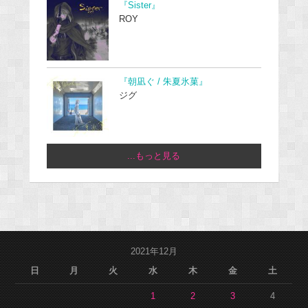
『Sister』
ROY
『朝凪ぐ / 朱夏氷菓』
ジグ
...もっと見る
2021年12月
日
月
火
水
木
金
土
1
2
3
4