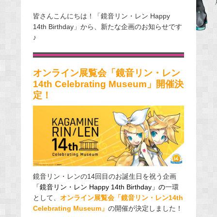
a
皆さんこんにちは！「鏡音リン・レン Happy
c
14th Birthday」から、新たな企画のお知らせです
e
♪
b
o
o
オンライン展覧会「鏡音リン・レン
k
14th Celebrating Museum」開催決
定！
鏡音リン・レンの14回目のお誕生日を祝う企画
「鏡音リン・レン Happy 14th Birthday」の
一環
として、
オンライン展覧会「鏡音リン・レン14th
Celebrating Museum」
の開催が決定しました！