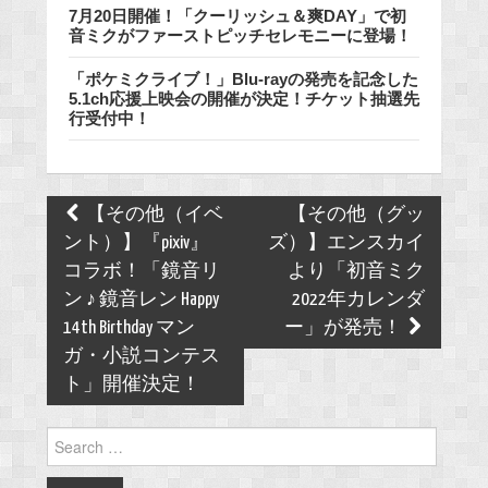
7月20日開催！「クーリッシュ＆爽DAY」で初
音ミクがファーストピッチセレモニーに登場！
「ポケミクライブ！」Blu-rayの発売を記念した
5.1ch応援上映会の開催が決定！チケット抽選先
行受付中！
Post
【その他（イベ
【その他（グッ
navigation
ント）】『pixiv』
ズ）】エンスカイ
コラボ！「鏡音リ
より「初音ミク
ン ♪ 鏡音レン Happy
2022年カレンダ
14th Birthday マン
ー」が発売！
ガ・小説コンテス
ト」開催決定！
Search
for: