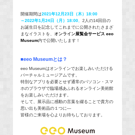
開催期間は
2021
年
12
月
23
日（木）18:00
～
2022
年
1
月
24
日（月）18:00
。
2人の14回目の
お誕生日を記念してこれまでに公開されたさまざ
まなイラストを、
オンライン
展覧会サービス eeo
Museum
内で公開いたします！
■eeo Museumとは？
eeo Museumはオンラインでお楽しみいただける
バーチャルミュージアムです。
特別なアプリを必要とせず通常のパソコン・スマ
ホのブラウザで臨場感あふれるオンライン美術館
をお楽しみいただけます。
そして、展示品に感動の言葉を綴ることで貴方の
思い出も美術品の１つに―
皆様のご来場を心よりお待ちしております。