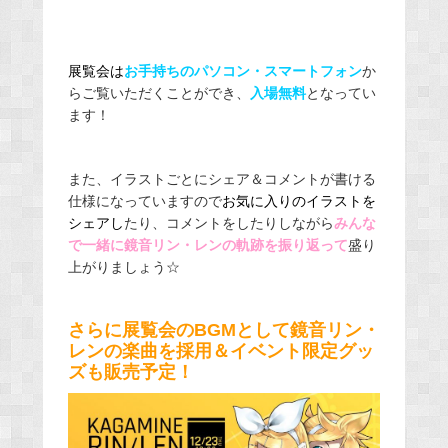
展覧会は
お手持ちのパソコン・スマートフォン
か
らご覧いただくことができ、
入場無料
となってい
ます！
また、イラストごとにシェア＆コメントが書ける
仕様になっていますので
お気に入りのイラストを
シェアし
たり、コメントをしたりしながら
みんな
で一緒に鏡音リン・レンの軌跡を振り返って
盛り
上がりましょう☆
さらに展覧会のBGMとして鏡音リン・
レンの楽曲を採用＆イベント限定グッ
ズも販売予定！