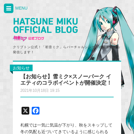
MENU
クリプトン公式！「初音ミク」らバーチャルシンガーの最新情報を
発信します！
お知らせ
【お知らせ】雪ミク×スノーパーク イ
エティのコラボイベントが開催決定！
2021年10月18日 19:15
X
F
a
札幌では一気に気温が下がり、秋をスキップして
c
冬の気配も近づいてきているように感じられる
e