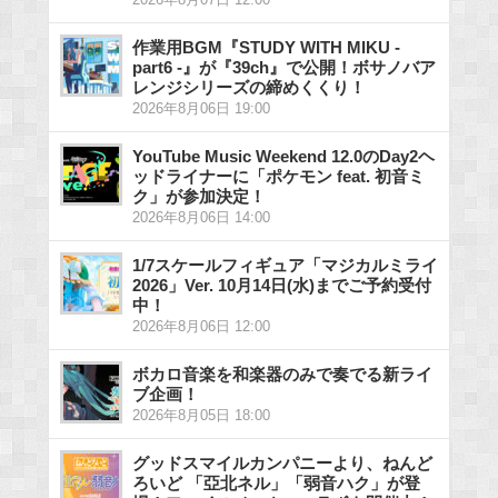
作業用BGM『STUDY WITH MIKU -
part6 -』が『39ch』で公開！ボサノバア
レンジシリーズの締めくくり！
2026年8月06日 19:00
YouTube Music Weekend 12.0のDay2ヘ
ッドライナーに「ポケモン feat. 初音ミ
ク」が参加決定！
2026年8月06日 14:00
1/7スケールフィギュア「マジカルミライ
2026」Ver. 10月14日(水)までご予約受付
中！
2026年8月06日 12:00
ボカロ音楽を和楽器のみで奏でる新ライ
ブ企画！
2026年8月05日 18:00
グッドスマイルカンパニーより、ねんど
ろいど 「亞北ネル」「弱音ハク」が登