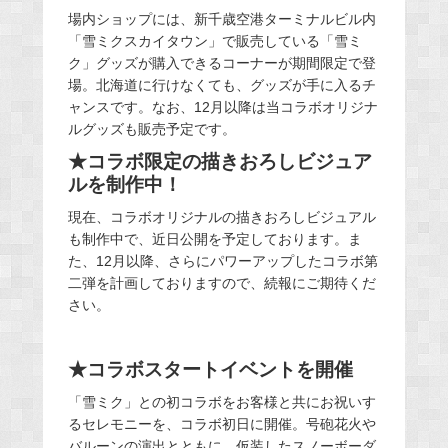
場内ショップには、新千歳空港ターミナルビル内
「雪ミクスカイタウン」で販売している「雪ミ
ク」グッズが購入できるコーナーが期間限定で登
場。北海道に行けなくても、グッズが手に入るチ
ャンスです。なお、12月以降は当コラボオリジナ
ルグッズも販売予定です。
★コラボ限定の描きおろしビジュア
ルを制作中！
現在、コラボオリジナルの描きおろしビジュアル
も制作中で、近日公開を予定しております。ま
た、12月以降、さらにパワーアップしたコラボ第
二弾を計画しておりますので、続報にご期待くだ
さい。
★コラボスタートイベントを開催
「雪ミク」との初コラボをお客様と共にお祝いす
るセレモニーを、コラボ初日に開催。号砲花火や
バルーンの演出とともに、仮装したスノーボーダ