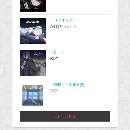
『サイネリア』
かげぴーぼーる
『Sister』
ROY
『朝凪ぐ / 朱夏氷菓』
ジグ
...もっと見る