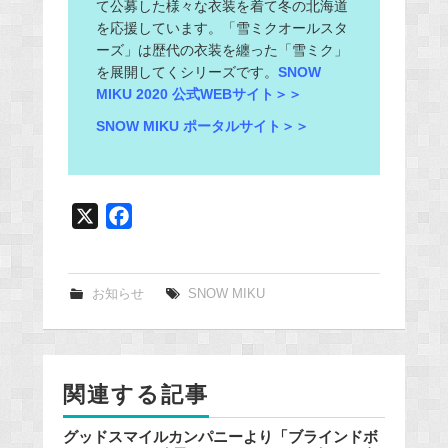
て公募した様々な衣装を着て冬の北海道
を応援しています。「雪ミクオールスタ
ーズ」は歴代の衣装を纏った「雪ミク」
を展開してくシリーズです。
SNOW
MIKU 2020 公式WEBサイト＞＞
SNOW MIKU ポータルサイト＞＞
X
F
a
c
e
お知らせ
SNOW MIKU
b
o
o
関連する記事
k
グッドスマイルカンパニーより「ブラインドボ