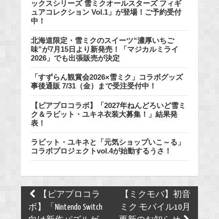
ックスシリーズ 雪ミクオールスターズ フィギ
ュアコレクション Vol.1」が登場！ご予約受付
中！
北海道限定・雪ミクのスイーツ“濃厚いちご
味”が7月15日より新発売！「マジカルミライ
2026」でも出張販売が決定
「すずらん観賞会2026×雪ミク」コラボグッズ
事後通販 7/31（金）まで受注受付中！
【ピアプロコラボ】「2027年ねんどろいど雪ミ
ク＆ラビット・ユキネ衣装大募集！」結果発
表！
ラビット・ユキネと「元気ショップいこ～る」
コラボプロジェクトvol.4が始動するうさ！
Post
【ピアプロコラ
【ミクモバ】初音
navigation
ボ】「Nintendo Switch
ミク モバイル10月