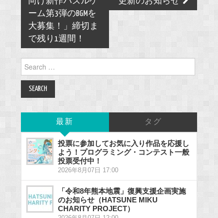
向け新作パズルゲ
更新のお知らせ
ーム第3弾のBGMを
大募集！」締切ま
で残り1週間！
Search
for:
最新
タグ
投票に参加してお気に入り作品を応援し
よう！プログラミング・コンテスト一般
投票受付中！
2026年8月07日 17:00
「令和8年熊本地震」復興支援企画実施
のお知らせ（HATSUNE MIKU
CHARITY PROJECT）
2026年8月07日 12:00