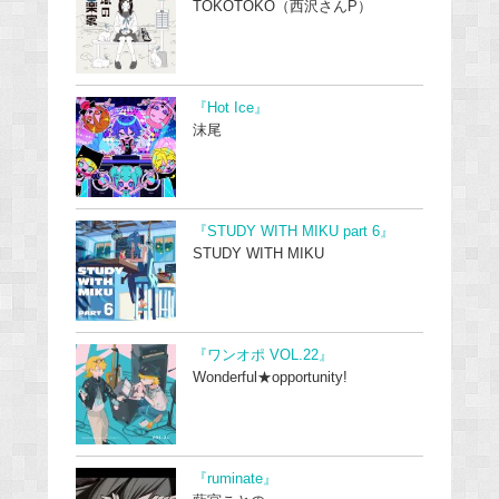
TOKOTOKO（西沢さんP）
『Hot Ice』
沫尾
『STUDY WITH MIKU part 6』
STUDY WITH MIKU
『ワンオポ VOL.22』
Wonderful★opportunity!
『ruminate』