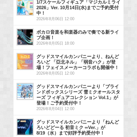
1/7スケールフィギュア「マジカルミライ
2026」Ver. 10月14日(水)までご予約受付
中！
2026年8月06日 12:00
ボカロ音楽を和楽器のみで奏でる新ライ
ブ企画！
2026年8月05日 18:00
グッドスマイルカンパニーより、ねんど
ろいど 「亞北ネル」「弱音ハク」が登
場！フェイスメーカーコラボも開催中！
2026年8月05日 12:00
グッドスマイルカンパニーより「ブライ
ンドボックスシリーズ 雪ミクオールスタ
ーズ フィギュアコレクション Vol.1」が
登場！ご予約受付中！
2026年8月04日 12:00
グッドスマイルカンパニーより「ねんど
ろいどどーる 初音ミク ∞Ver.」が
8/19（水）まで好評予約受付中！