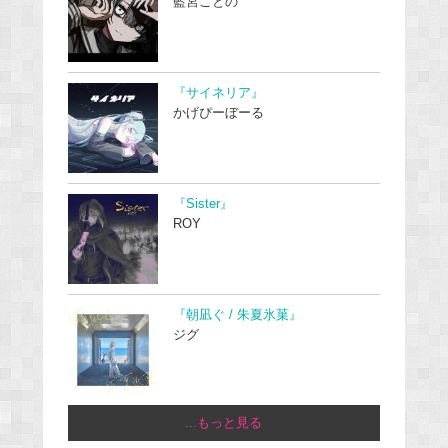
藍宮ことの
『サイネリア』
かげぴーぼーる
『Sister』
ROY
『朝凪ぐ / 朱夏氷菓』
ジグ
...もっと見る