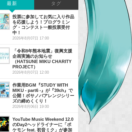
最新
タグ
投票に参加してお気に入り作品
を応援しよう！プログラミン
グ・コンテスト一般投票受付
中！
2026年8月07日 17:00
「令和8年熊本地震」復興支援
企画実施のお知らせ
（HATSUNE MIKU CHARITY
PROJECT）
2026年8月07日 12:00
作業用BGM『STUDY WITH
MIKU - part6 -』が『39ch』で
公開！ボサノバアレンジシリー
ズの締めくくり！
2026年8月06日 19:00
YouTube Music Weekend 12.0
のDay2ヘッドライナーに「ポ
ケモン feat. 初音ミク」が参加