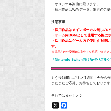
・オリジナル楽曲に限ります。
・採用作品はWAVデータ、歌詞のご
注意事項
・採用作品はメインボーカル無しのバ
・ゲーム内BGMとして使用する際に
・採用作品はゲーム内で使用する際に
す。
※採用された楽興は1曲全てを視聴できるメ
『Nintendo Switch向け新作
もう後1週間…されど1週間！今から作り
まだまだご応募、お待ちしております
それではまた！ノシ
X
F