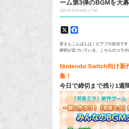
ーム第3弾のBGMを大
2021年10月18日 17:00
X
F
a
皆さんこんばんは！ピアプロ担当です
c
締切が近づいている、こちらのコラボ
e
b
Nintendo Switc
o
o
集！
k
今日で締切まで残り1週