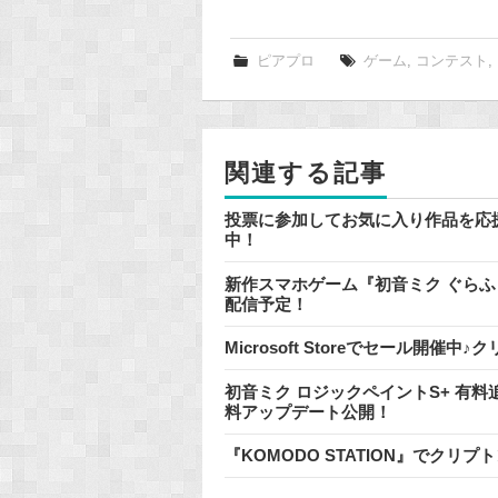
a
c
e
ピアプロ
ゲーム
,
コンテスト
,
b
o
o
関連する記事
k
投票に参加してお気に入り作品を応
中！
新作スマホゲーム『初音ミク ぐらふぃ
配信予定！
Microsoft Storeでセール開
初音ミク ロジックペイントS+ 有
料アップデート公開！
『KOMODO STATION』でク