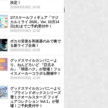
決定！
2026年8月06日 14:00
1/7スケールフィギュア「マジ
カルミライ 2026」Ver. 10月14
日(水)までご予約受付中！
2026年8月06日 12:00
ボカロ音楽を和楽器のみで奏で
る新ライブ企画！
2026年8月05日 18:00
グッドスマイルカンパニーよ
り、ねんどろいど 「亞北ネ
ル」「弱音ハク」が登場！フェ
イスメーカーコラボも開催中！
2026年8月05日 12:00
グッドスマイルカンパニーより
「ブラインドボックスシリーズ
雪ミクオールスターズ フィギ
ュアコレクション Vol.1」が登
場！ご予約受付中！