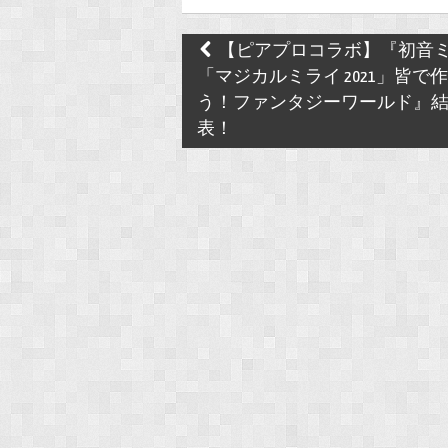
Post
【ピアプロコラボ】『初音
navigation
「マジカルミライ 2021」皆で
う！ファンタジーワールド』
表！