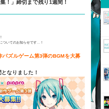
募集！」締切まで残り1週間！
！
についてのお知らせです…！
h向け新作パズルゲーム第3弾のBGMを大募
間となりました！