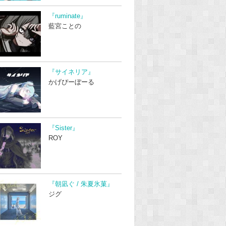
『ruminate』
藍宮ことの
『サイネリア』
かげぴーぼーる
『Sister』
ROY
『朝凪ぐ / 朱夏氷菓』
ジグ