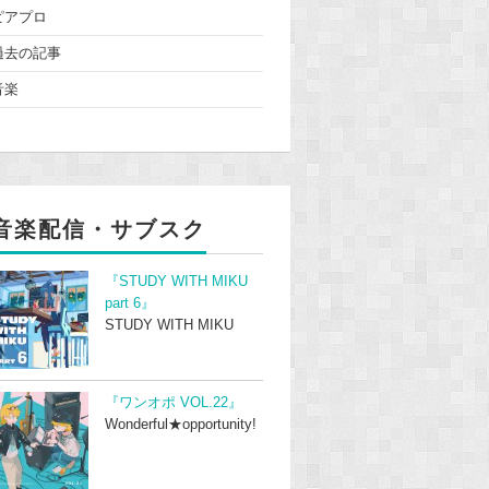
ピアプロ
過去の記事
音楽
音楽配信・サブスク
『STUDY WITH MIKU
part 6』
STUDY WITH MIKU
『ワンオポ VOL.22』
Wonderful★opportunity!