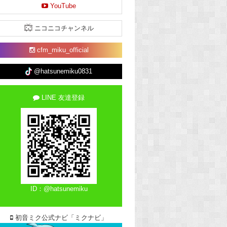
YouTube
ニコニコチャンネル
cfm_miku_official
@hatsunemiku0831
LINE 友達登録
ID：@hatsunemiku
初音ミク公式ナビ「ミクナビ」