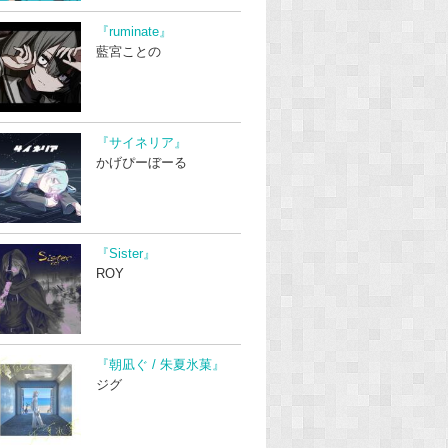
『ruminate』
藍宮ことの
『サイネリア』
かげぴーぼーる
『Sister』
ROY
『朝凪ぐ / 朱夏氷菓』
ジグ