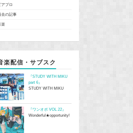
ピアプロ
過去の記事
音楽
音楽配信・サブスク
『STUDY WITH MIKU
part 6』
STUDY WITH MIKU
『ワンオポ VOL.22』
Wonderful★opportunity!