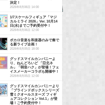
決定！
2026年8月06日 14:00
1/7スケールフィギュア「マジ
カルミライ 2026」Ver. 10月14
日(水)までご予約受付中！
2026年8月06日 12:00
ボカロ音楽を和楽器のみで奏で
る新ライブ企画！
2026年8月05日 18:00
グッドスマイルカンパニーよ
り、ねんどろいど 「亞北ネ
ル」「弱音ハク」が登場！フェ
イスメーカーコラボも開催中！
2026年8月05日 12:00
グッドスマイルカンパニーより
「ブラインドボックスシリーズ
雪ミクオールスターズ フィギ
ュアコレクション Vol.1」が登
場！ご予約受付中！