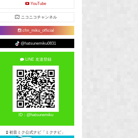
YouTube
ニコニコチャンネル
cfm_miku_official
@hatsunemiku0831
LINE 友達登録
ID：@hatsunemiku
初音ミク公式ナビ「ミクナビ」