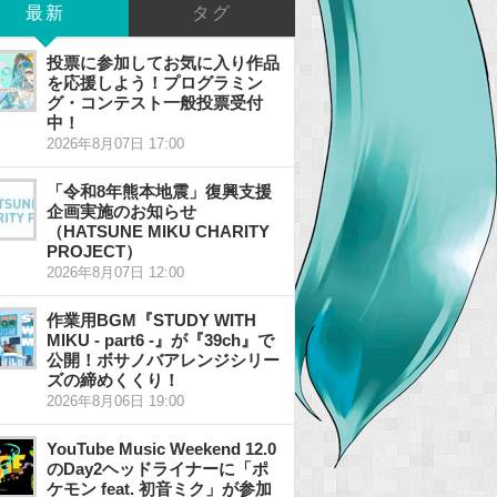
最新
タグ
投票に参加してお気に入り作品
を応援しよう！プログラミン
グ・コンテスト一般投票受付
中！
2026年8月07日 17:00
「令和8年熊本地震」復興支援
企画実施のお知らせ
（HATSUNE MIKU CHARITY
PROJECT）
2026年8月07日 12:00
作業用BGM『STUDY WITH
MIKU - part6 -』が『39ch』で
公開！ボサノバアレンジシリー
ズの締めくくり！
2026年8月06日 19:00
YouTube Music Weekend 12.0
のDay2ヘッドライナーに「ポ
ケモン feat. 初音ミク」が参加