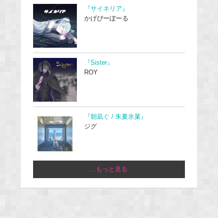
『サイネリア』
かげぴーぼーる
『Sister』
ROY
『朝凪ぐ / 朱夏氷菓』
ジグ
...もっと見る