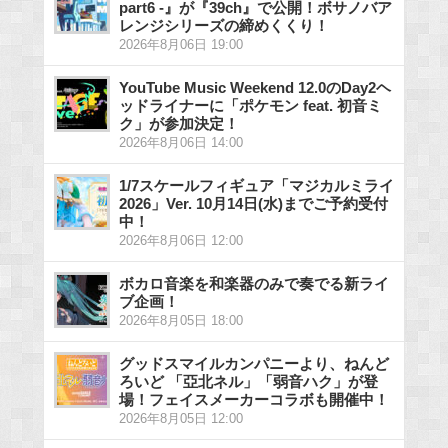
part6 -』が『39ch』で公開！ボサノバア
レンジシリーズの締めくくり！
2026年8月06日 19:00
YouTube Music Weekend 12.0のDay2ヘ
ッドライナーに「ポケモン feat. 初音ミ
ク」が参加決定！
2026年8月06日 14:00
1/7スケールフィギュア「マジカルミライ
2026」Ver. 10月14日(水)までご予約受付
中！
2026年8月06日 12:00
ボカロ音楽を和楽器のみで奏でる新ライ
ブ企画！
2026年8月05日 18:00
グッドスマイルカンパニーより、ねんど
ろいど 「亞北ネル」「弱音ハク」が登
場！フェイスメーカーコラボも開催中！
2026年8月05日 12:00