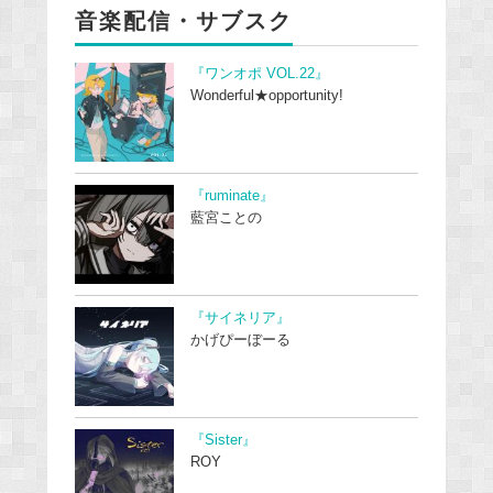
音楽配信・サブスク
『ワンオポ VOL.22』
Wonderful★opportunity!
『ruminate』
藍宮ことの
『サイネリア』
かげぴーぼーる
『Sister』
ROY