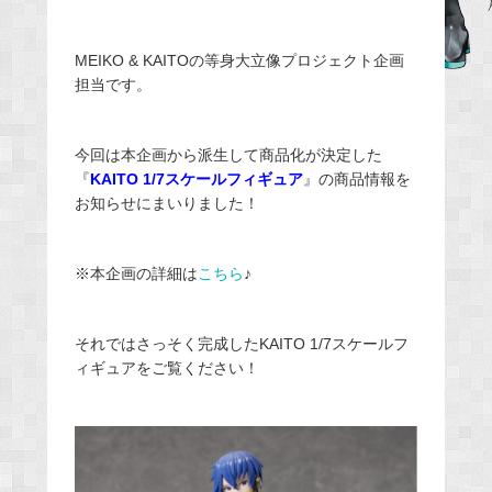
e
b
MEIKO & KAITOの等身大立像プロジェクト企画
o
担当です。
o
k
今回は本企画から派生して商品化が決定した
『
KAITO
1/7スケールフィギュア
』の商品情報を
お知らせにまいりました！
※本企画の詳細は
こちら
♪
それではさっそく完成したKAITO 1/7スケールフ
ィギュアをご覧ください！