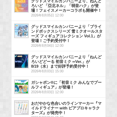
グッドスマイルカンパニーより、ねんど
ろいど 「亞北ネル」「弱音ハク」が登
場！フェイスメーカーコラボも開催中！
2026年8月05日 12:00
グッドスマイルカンパニーより「ブライ
ンドボックスシリーズ 雪ミクオールスタ
ーズ フィギュアコレクション Vol.1」が
登場！ご予約受付中！
2026年8月04日 12:00
グッドスマイルカンパニーより「ねんど
ろいどどーる 初音ミク ∞Ver.」が
8/19（水）まで好評予約受付中！
2026年8月03日 15:00
ガシャポン®に「初音ミク みんなでプー
ルフィギュア」が登場！
2026年8月03日 12:00
おだやかな色合いのラインマーカー『マ
イルドライナー with ピアプロキャラク
ターズ』が発売中！