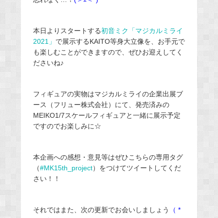
本日よりスタートする
初音ミク「マジカルミライ
2021」
で展示するKAITO等身大立像を、お手元で
も楽しむことができますので、ぜひお迎えしてく
ださいね♪
フィギュアの実物はマジカルミライの企業出展ブ
ース（フリュー株式会社）にて、発売済みの
MEIKO1/7スケールフィギュアと一緒に展示予定
ですのでお楽しみに☆
本企画への感想・意見等はぜひこちらの専用タグ
（
#MK15th_project
）をつけてツイートしてくだ
さい！！
それではまた、次の更新でお会いしましょう
（ *