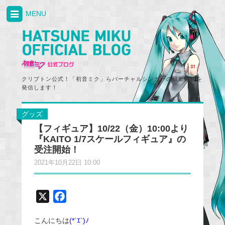
MENU
クリプトン公式！「初音ミク」らバーチャルシンガーの最新情報を
発信します！
グッズ
【フィギュア】10/22（金）10:00より
『KAITO 1/7スケールフィギュア』の
受注開始！
2021年10月22日 10:00
X
F
a
こんにちは
(*´ｴ`)ﾉ
c