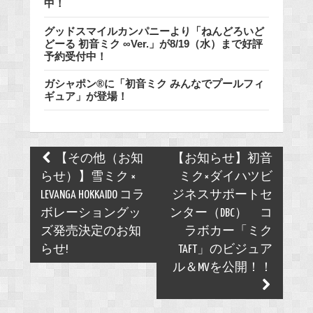
中！
グッドスマイルカンパニーより「ねんどろいど
どーる 初音ミク ∞Ver.」が8/19（水）まで好評
予約受付中！
ガシャポン®に「初音ミク みんなでプールフィ
ギュア」が登場！
Post
【その他（お知
【お知らせ】初音
navigation
らせ）】雪ミク ×
ミク×ダイハツビ
LEVANGA HOKKAIDO コラ
ジネスサポートセ
ボレーショングッ
ンター（DBC） コ
ズ発売決定のお知
ラボカー「ミク
らせ!
TAFT」のビジュア
ル＆MVを公開！！