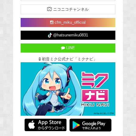
ニコニコチャンネル
cfm_miku_official
@hatsunemiku0831
LINE
初音ミク公式ナビ「ミクナビ」