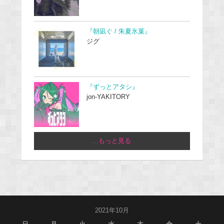
『朝凪ぐ / 朱夏氷菓』
ジグ
『ずっとアタシ』
jon-YAKITORY
...もっと見る
2021年10月