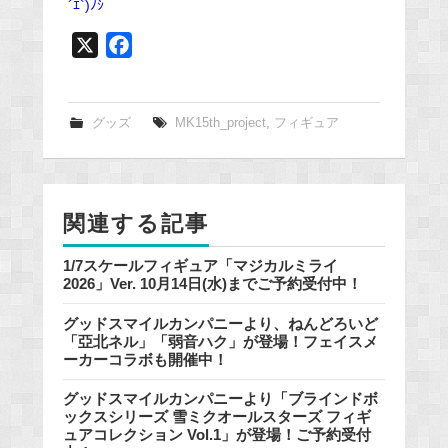
´ｴ`)ﾉｼ
X
F
a
c
e
グッズ
MK15th_project
,
フィギュア
b
o
o
関連する記事
k
1/7スケールフィギュア「マジカルミライ
2026」Ver. 10月14日(水)までご予約受付中！
グッドスマイルカンパニーより、ねんどろいど
「亞北ネル」「弱音ハク」が登場！フェイスメ
ーカーコラボも開催中！
グッドスマイルカンパニーより「ブラインドボ
ックスシリーズ 雪ミクオールスターズ フィギ
ュアコレクション Vol.1」が登場！ご予約受付