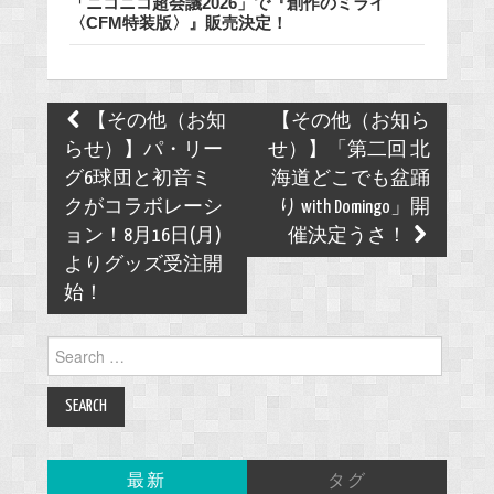
「ニコニコ超会議2026」で『創作のミライ
〈CFM特装版〉』販売決定！
Post
【その他（お知
【その他（お知ら
navigation
らせ）】パ・リー
せ）】「第二回 北
グ6球団と初音ミ
海道どこでも盆踊
クがコラボレーシ
り with Domingo」開
ョン！8月16日(月)
催決定うさ！
よりグッズ受注開
始！
Search
for:
最新
タグ