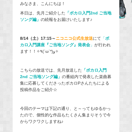
みなさま、こんにちは！
c
e
本日は、先月ご紹介した
「ボカロ入門2nd
ご当地
ソング編」
の続報をお届けいたします♪
b
o
o
8/14
（土）17:15～
ニコニコ公式生放送
にて
「
ボ
k
カロ入門講座『ご当地ソング』発表会
」
が行われ
ます！！✧٩(ˊωˋ*)و✧
こちらの放送では、先月放送した
「ボカロ入門
2nd
ご当地ソング編」
の番組内で発表した楽曲募
集に応募してくださったボカロPさんたちによる
投稿作品をご紹介☆
今回のテーマは下記の通り、と～ってもゆるかっ
たので、個性的な作品もたくさん集まりそうで今
からワクワクしますね♪