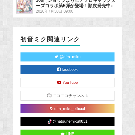
100円ショップよりピアプロキャラクタ
ーズコラボ第5弾が登場！順次発売中♪
2026年7月30日 09:00
初音ミク関連リンク
@cfm_miku
facebook
YouTube
ニコニコチャンネル
cfm_miku_official
@hatsunemiku0831
LINE