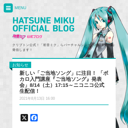
MENU
クリプトン公式！「初音ミク」らバーチャルシンガーの最新情報を
発信します！
お知らせ
新しい「ご当地ソング」に注目！ 「ボ
カロ入門講座『ご当地ソング』発表
会」8/14（土）17:15～ニコニコ公式
生配信！
2021年8月13日 16:00
X
F
a