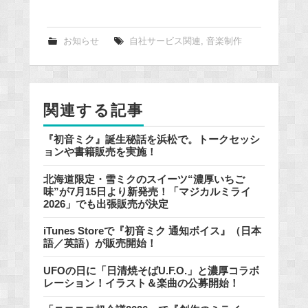
a
c
e
お知らせ
自社サービス関連
,
音楽制作
b
o
o
関連する記事
k
『初音ミク』誕生秘話を浜松で。トークセッシ
ョンや書籍販売を実施！
北海道限定・雪ミクのスイーツ“濃厚いちご
味”が7月15日より新発売！「マジカルミライ
2026」でも出張販売が決定
iTunes Storeで『初音ミク 通知ボイス』（日本
語／英語）が販売開始！
UFOの日に「日清焼そばU.F.O.」と濃厚コラボ
レーション！イラスト＆楽曲の公募開始！