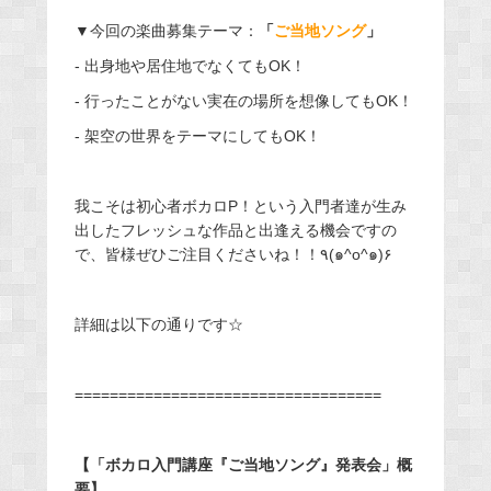
▼今回の楽曲募集テーマ：
「
ご当地ソング
」
- 出身地や居住地でなくてもOK！
- 行ったことがない実在の場所を想像してもOK！
- 架空の世界をテーマにしてもOK！
我こそは初心者ボカロP！という入門者達が生み
出したフレッシュな作品と出逢える機会ですの
で、皆様ぜひご注目くださいね！！٩(๑^o^๑)۶
詳細は以下の通りです☆
===================================
【「ボカロ入門講座『ご当地ソング』発表会」概
要】