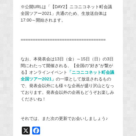
※公開URLは「【DAY2】ニコニコネット町会議
全国ツアー2021」共通のため、生放送自体は
17:00～開始されます。
===================================
なお、本発表会は13日（金）～15日（日）の3日
間にわたって開催される、【全国の"好き"が繋が
る】オンラインイベント
「ニコニコネット町会議
全国ツアー2021
」
の一環として放送されるもの
で、発表会以外にも様々な企画が盛り沢山となっ
ております。発表会以外の企画もどうぞお楽しみ
くださいね！
それでは、また次の更新でお会いしましょう♪
X
F