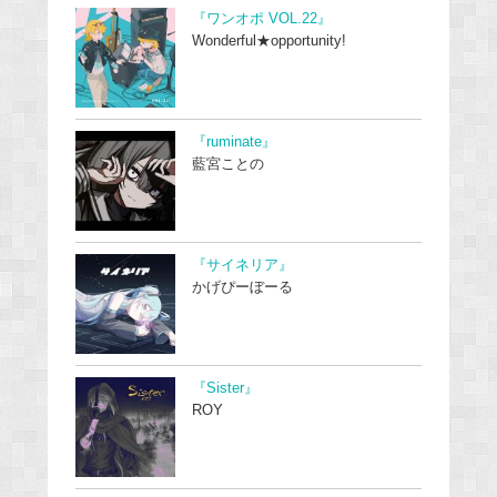
『ワンオポ VOL.22』
Wonderful★opportunity!
『ruminate』
藍宮ことの
『サイネリア』
かげぴーぼーる
『Sister』
ROY