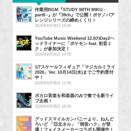
作業用BGM『STUDY WITH MIKU -
part6 -』が『39ch』で公開！ボサノバア
レンジシリーズの締めくくり！
2026年8月06日 19:00
YouTube Music Weekend 12.0のDay2ヘ
ッドライナーに「ポケモン feat. 初音ミ
ク」が参加決定！
2026年8月06日 14:00
1/7スケールフィギュア「マジカルミライ
2026」Ver. 10月14日(水)までご予約受付
中！
2026年8月06日 12:00
ボカロ音楽を和楽器のみで奏でる新ライ
ブ企画！
2026年8月05日 18:00
グッドスマイルカンパニーより、ねんど
ろいど 「亞北ネル」「弱音ハク」が登
場！フェイスメーカーコラボも開催中！