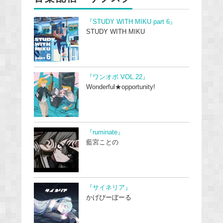
『STUDY WITH MIKU part 6』
STUDY WITH MIKU
『ワンオポ VOL.22』
Wonderful★opportunity!
『ruminate』
藍宮ことの
『サイネリア』
かげぴーぼーる