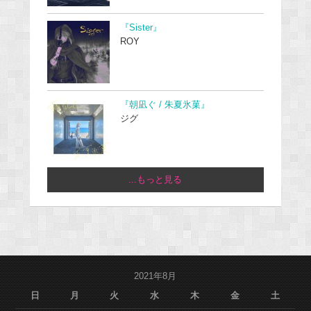
『Sister』
ROY
『朝凪ぐ / 朱夏氷菓』
ジグ
...もっと見る
2021年8月
日
月
火
水
木
金
土