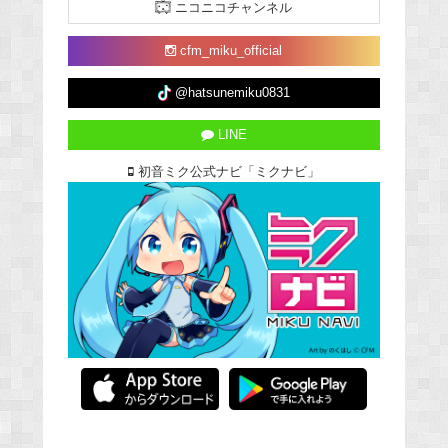
ニコニコチャンネル
cfm_miku_official
@hatsunemiku0831
LINE
初音ミク公式ナビ「ミクナビ」