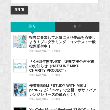
for:
最新
タグ
投票に参加してお気に入り作品を応援し
よう！プログラミング・コンテスト一般
投票受付中！
2026年8月07日 17:00
「令和8年熊本地震」復興支援企画実施
のお知らせ（HATSUNE MIKU
CHARITY PROJECT）
2026年8月07日 12:00
作業用BGM『STUDY WITH MIKU -
part6 -』が『39ch』で公開！ボサノバア
レンジシリーズの締めくくり！
2026年8月06日 19:00
YouTube Music Weekend 12.0のDay2ヘ