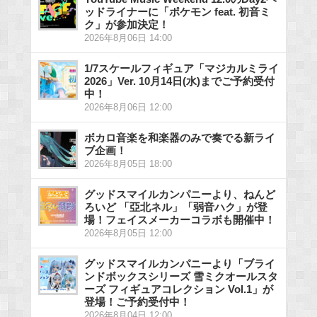
ッドライナーに「ポケモン feat. 初音ミ
ク」が参加決定！
2026年8月06日 14:00
1/7スケールフィギュア「マジカルミライ
2026」Ver. 10月14日(水)までご予約受付
中！
2026年8月06日 12:00
ボカロ音楽を和楽器のみで奏でる新ライ
ブ企画！
2026年8月05日 18:00
グッドスマイルカンパニーより、ねんど
ろいど 「亞北ネル」「弱音ハク」が登
場！フェイスメーカーコラボも開催中！
2026年8月05日 12:00
グッドスマイルカンパニーより「ブライ
ンドボックスシリーズ 雪ミクオールスタ
ーズ フィギュアコレクション Vol.1」が
登場！ご予約受付中！
2026年8月04日 12:00