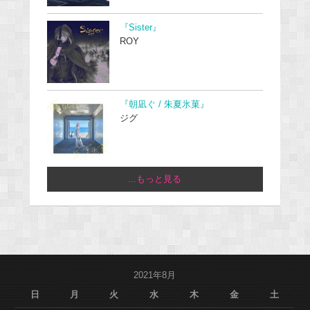
『Sister』
ROY
『朝凪ぐ / 朱夏氷菓』
ジグ
...もっと見る
2021年8月
日
月
火
水
木
金
土