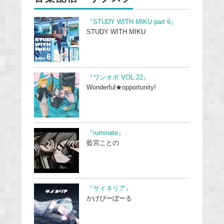
『STUDY WITH MIKU part 6』
STUDY WITH MIKU
『ワンオポ VOL.22』
Wonderful★opportunity!
『ruminate』
藍宮ことの
『サイネリア』
かげぴーぼーる