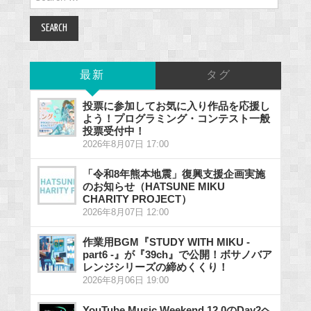
for:
最新
タグ
投票に参加してお気に入り作品を応援し
よう！プログラミング・コンテスト一般
投票受付中！
2026年8月07日 17:00
「令和8年熊本地震」復興支援企画実施
のお知らせ（HATSUNE MIKU
CHARITY PROJECT）
2026年8月07日 12:00
作業用BGM『STUDY WITH MIKU -
part6 -』が『39ch』で公開！ボサノバア
レンジシリーズの締めくくり！
2026年8月06日 19:00
YouTube Music Weekend 12.0のDay2ヘ