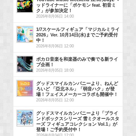
ッドライナーに「ポケモン feat. 初音ミ
ク」が参加決定！
2026年8月06日 14:00
1/7スケールフィギュア「マジカルミライ
2026」Ver. 10月14日(水)までご予約受付
中！
2026年8月06日 12:00
ボカロ音楽を和楽器のみで奏でる新ライ
ブ企画！
2026年8月05日 18:00
グッドスマイルカンパニーより、ねんど
ろいど 「亞北ネル」「弱音ハク」が登
場！フェイスメーカーコラボも開催中！
2026年8月05日 12:00
グッドスマイルカンパニーより「ブライ
ンドボックスシリーズ 雪ミクオールスタ
ーズ フィギュアコレクション Vol.1」が
登場！ご予約受付中！
2026年8月04日 12:00