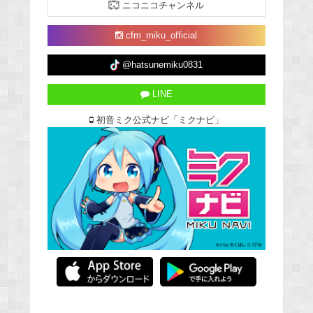
ニコニコチャンネル
cfm_miku_official
@hatsunemiku0831
LINE
初音ミク公式ナビ「ミクナビ」