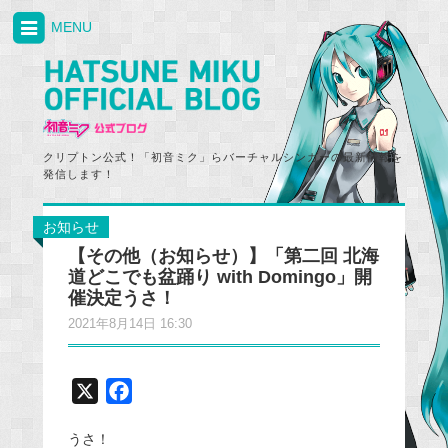
MENU
クリプトン公式！「初音ミク」らバーチャルシンガーの最新情報を
発信します！
お知らせ
【その他（お知らせ）】「第二回 北海
道どこでも盆踊り with Domingo」開
催決定うさ！
2021年8月14日 16:30
X
F
a
うさ！
c