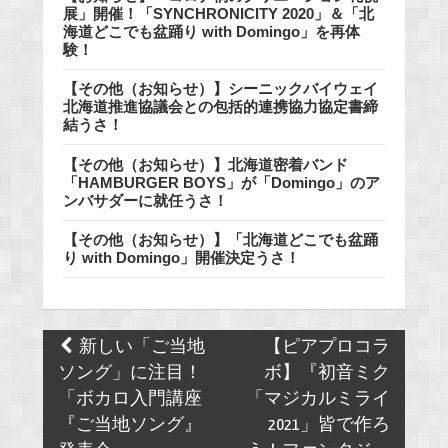
展」開催！「SYNCHRONICITY 2020」＆「北
海道どこでも盆踊り with Domingo」を再体
験！
【その他（お知らせ）】シーニックバイウェイ
北海道推進協議会との包括的連携協力協定書締
結うさ！
【その他（お知らせ）】北海道密着バンド
「HAMBURGER BOYS」が「Domingo」のア
ンバサダーに就任うさ！
【その他（お知らせ）】「北海道どこでも盆踊
り with Domingo」開催決定うさ！
Post
新しい「ご当地
【ピアプロコラ
navigation
ソング」に注目！
ボ】『初音ミク
「ボカロ入門講座
「マジカルミライ
『ご当地ソング』
2021」皆で作ろ