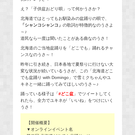
え？「子供盆おどり唄」って何かうさか？
北海道ではとってもお馴染みの盆踊りの唄で、
「シャンコシャンコ」
の歌詞が特徴的なのうさよ
～♪
道民なら一度は聞いたことがある曲なのうさ！
北海道のご当地盆踊りを「どこでも」踊れるチャ
ンスなのうさ～！
昨年に引き続き、日本各地で夏祭りに行けない大
変な状況が続いているうさが、この「北海道どこ
でも盆踊り with Domingo」で雪ミクちゃんやユ
キネと一緒に踊ってみてほしいのうさ～♪
踊っている様子は「
#どこ盆
」でツイートしてく
れたら、全力でユキネが「いいね」をつけにいく
うさ！
【開催概要】
▼オンラインイベント名