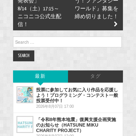
発表会」
う！ファンタジー
8/14（土）17:15～
ワールド』募集を
ニコニコ公式生配
締め切りました！
信！
Search
for:
最新
タグ
投票に参加してお気に入り作品を応援し
よう！プログラミング・コンテスト一般
投票受付中！
2026年8月07日 17:00
「令和8年熊本地震」復興支援企画実施
のお知らせ（HATSUNE MIKU
CHARITY PROJECT）