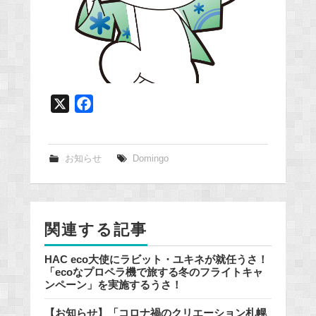
X
F
a
c
e
お知らせ
Domingo
b
o
o
関連する記事
k
HAC eco大使にラビット・ユキネが就任うさ！
「ecoなプロペラ機で旅する冬のフライトキャ
ンペーン」を実施するうさ！
【お知らせ】「コロナ禍のクリエーション札幌