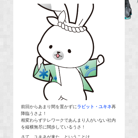
e
b
o
o
k
前回からあまり間を置かずに
ラビット・ユキネ
再
降臨うさよ！
相変わらずテレワークであんまり人がいない社内
を縦横無尽に闊歩しているうさ！
さて、ユキネが来た、ということは……