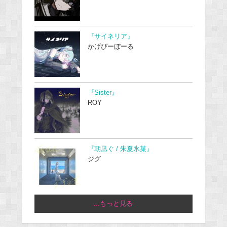
『サイネリア』
かげぴーぼーる
『Sister』
ROY
『朝凪ぐ / 朱夏氷菓』
ジグ
...もっと見る