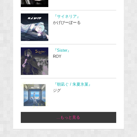
『サイネリア』
かげぴーぼーる
『Sister』
ROY
『朝凪ぐ / 朱夏氷菓』
ジグ
...もっと見る