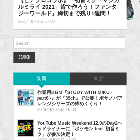
【ピアプロコラボ】『初音ミク「マジカ
ルミライ 2021」皆で作ろう！ファンタ
ジーワールド』締切まで残り1週間！
2021年8月9日 17:00
Search
for:
最新
タグ
作業用BGM『STUDY WITH MIKU -
part6 -』が『39ch』で公開！ボサノバア
レンジシリーズの締めくくり！
2026年8月06日 19:00
YouTube Music Weekend 12.0のDay2ヘ
ッドライナーに「ポケモン feat. 初音ミ
ク」が参加決定！