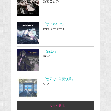
藍宮ことの
『サイネリア』
かげぴーぼーる
『Sister』
ROY
『朝凪ぐ / 朱夏氷菓』
ジグ
...もっと見る