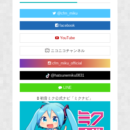
@cfm_miku
facebook
YouTube
ニコニコチャンネル
cfm_miku_official
@hatsunemiku0831
LINE
初音ミク公式ナビ「ミクナビ」