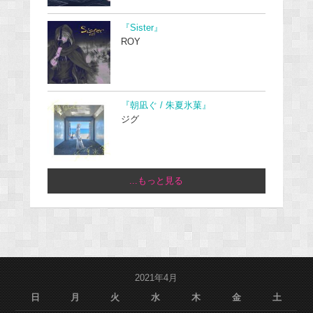
『Sister』
ROY
『朝凪ぐ / 朱夏氷菓』
ジグ
...もっと見る
2021年4月
日
月
火
水
木
金
土