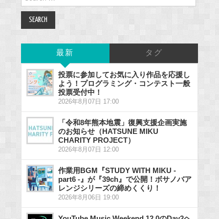
for:
最新
タグ
投票に参加してお気に入り作品を応援し
よう！プログラミング・コンテスト一般
投票受付中！
2026年8月07日 17:00
「令和8年熊本地震」復興支援企画実施
のお知らせ（HATSUNE MIKU
CHARITY PROJECT）
2026年8月07日 12:00
作業用BGM『STUDY WITH MIKU -
part6 -』が『39ch』で公開！ボサノバア
レンジシリーズの締めくくり！
2026年8月06日 19:00
YouTube Music Weekend 12.0のDay2ヘ