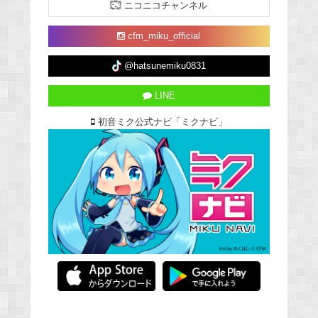
ニコニコチャンネル
cfm_miku_official
@hatsunemiku0831
LINE
初音ミク公式ナビ「ミクナビ」