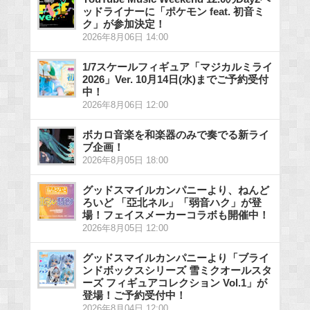
ッドライナーに「ポケモン feat. 初音ミ
ク」が参加決定！
2026年8月06日 14:00
1/7スケールフィギュア「マジカルミライ
2026」Ver. 10月14日(水)までご予約受付
中！
2026年8月06日 12:00
ボカロ音楽を和楽器のみで奏でる新ライ
ブ企画！
2026年8月05日 18:00
グッドスマイルカンパニーより、ねんど
ろいど 「亞北ネル」「弱音ハク」が登
場！フェイスメーカーコラボも開催中！
2026年8月05日 12:00
グッドスマイルカンパニーより「ブライ
ンドボックスシリーズ 雪ミクオールスタ
ーズ フィギュアコレクション Vol.1」が
登場！ご予約受付中！
2026年8月04日 12:00