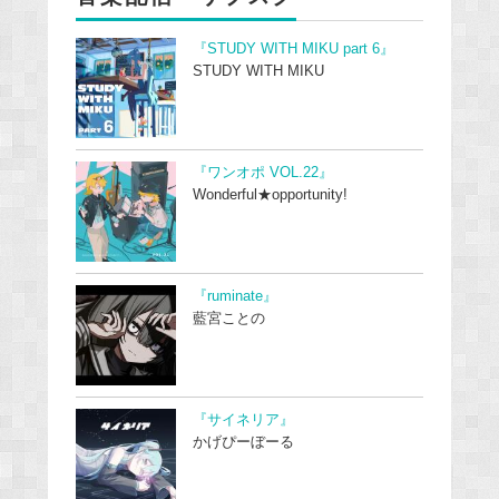
『STUDY WITH MIKU part 6』
STUDY WITH MIKU
『ワンオポ VOL.22』
Wonderful★opportunity!
『ruminate』
藍宮ことの
『サイネリア』
かげぴーぼーる