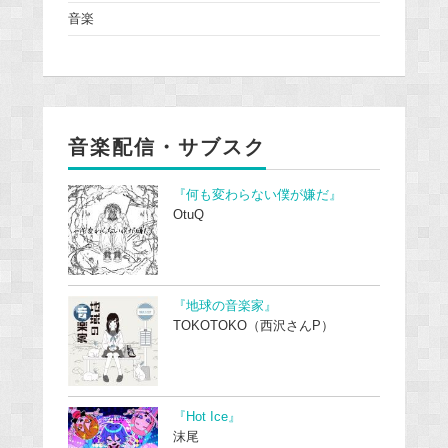
音楽
音楽配信・サブスク
『何も変わらない僕が嫌だ』
OtuQ
『地球の音楽家』
TOKOTOKO（西沢さんP）
『Hot Ice』
沫尾