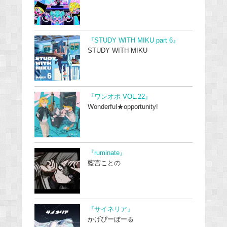
『STUDY WITH MIKU part 6』
STUDY WITH MIKU
『ワンオポ VOL.22』
Wonderful★opportunity!
『ruminate』
藍宮ことの
『サイネリア』
かげぴーぼーる