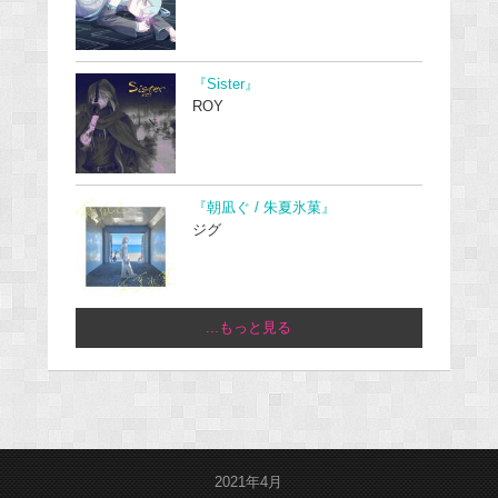
『Sister』
ROY
『朝凪ぐ / 朱夏氷菓』
ジグ
...もっと見る
2021年4月