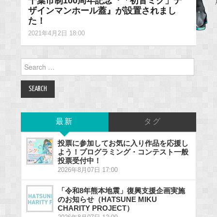
千葉市制100周年記念『「初音ミク」デ
ザインマンホール蓋』が設置されまし
た！
2021年4月2日 18:00
Search
for:
最新
タグ
投票に参加してお気に入り作品を応援し
よう！プログラミング・コンテスト一般
投票受付中！
2026年8月07日 17:00
「令和8年熊本地震」復興支援企画実施
のお知らせ（HATSUNE MIKU
CHARITY PROJECT）