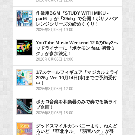
2026年8月07日 12:00
作業用BGM『STUDY WITH MIKU -
part6 -』が『39ch』で公開！ボサノバア
レンジシリーズの締めくくり！
2026年8月06日 19:00
YouTube Music Weekend 12.0のDay2ヘ
ッドライナーに「ポケモン feat. 初音ミ
ク」が参加決定！
2026年8月06日 14:00
1/7スケールフィギュア「マジカルミライ
2026」Ver. 10月14日(水)までご予約受付
中！
2026年8月06日 12:00
ボカロ音楽を和楽器のみで奏でる新ライ
ブ企画！
2026年8月05日 18:00
グッドスマイルカンパニーより、ねんど
ろいど 「亞北ネル」「弱音ハク」が登