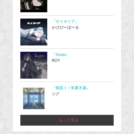
『サイネリア』
かげぴーぼーる
『Sister』
ROY
『朝凪ぐ / 朱夏氷菓』
ジグ
...もっと見る