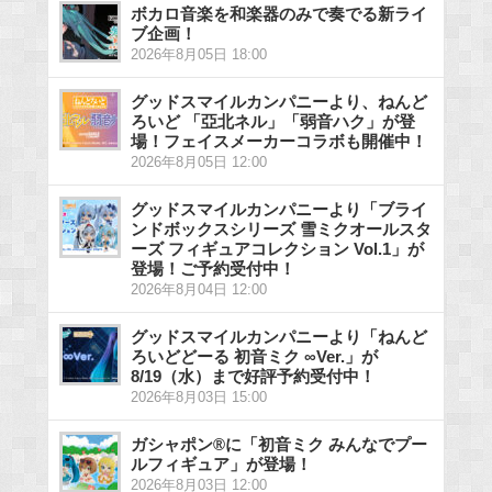
ボカロ音楽を和楽器のみで奏でる新ライ
ブ企画！
2026年8月05日 18:00
グッドスマイルカンパニーより、ねんど
ろいど 「亞北ネル」「弱音ハク」が登
場！フェイスメーカーコラボも開催中！
2026年8月05日 12:00
グッドスマイルカンパニーより「ブライ
ンドボックスシリーズ 雪ミクオールスタ
ーズ フィギュアコレクション Vol.1」が
登場！ご予約受付中！
2026年8月04日 12:00
グッドスマイルカンパニーより「ねんど
ろいどどーる 初音ミク ∞Ver.」が
8/19（水）まで好評予約受付中！
2026年8月03日 15:00
ガシャポン®に「初音ミク みんなでプー
ルフィギュア」が登場！
2026年8月03日 12:00