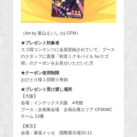
（Art by 葉山えいし (c) CFM）
★プレゼント対象者
スゴ得コンテンツに会員登録されていて、ブース
のスタッフに直接『初音ミクモバイル forスゴ
得』のクーポンをお見せいただいた方
★クーポン使用制限
おひとり様１回限り有効
★プレゼント受け渡し場所
【大阪】
会場：インテックス大阪 4号館
ブース：企画展会場 企画出展エリア CFM/MC
チーム 13番
【東京】
会場：幕張メッセ 国際展示場10-11