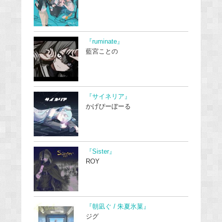
『ruminate』
藍宮ことの
『サイネリア』
かげぴーぼーる
『Sister』
ROY
『朝凪ぐ / 朱夏氷菓』
ジグ