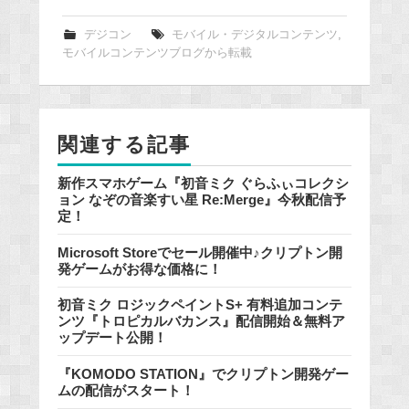
c
e
デジコン
モバイル・デジタルコンテンツ
,
モバイルコンテンツブログから転載
b
o
o
k
関連する記事
新作スマホゲーム『初音ミク ぐらふぃコレクシ
ョン なぞの音楽すい星 Re:Merge』今秋配信予
定！
Microsoft Storeでセール開催中♪クリプトン開
発ゲームがお得な価格に！
初音ミク ロジックペイントS+ 有料追加コンテ
ンツ『トロピカルバカンス』配信開始＆無料ア
ップデート公開！
『KOMODO STATION』でクリプトン開発ゲー
ムの配信がスタート！