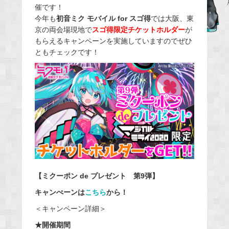
催です！
b
今年も
初音ミク モバイル for スゴ得
では大阪、東
o
京の両会場現地で
スゴ得限定チケットホルダー
が
o
もらえるキャンペーンを実施していますのでぜひ
ともチェックです！
k
【ミクーポン de プレゼント 第9弾】
キャンぺーンは
こちら
から！
＜キャンペーン詳細＞
★開催期間