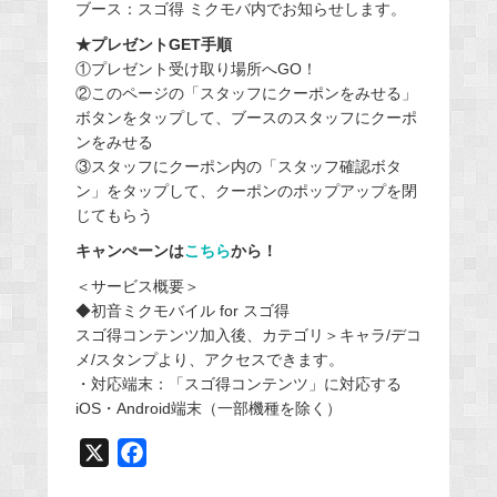
ブース：スゴ得 ミクモバ内でお知らせします。
★プレゼントGET手順
①プレゼント受け取り場所へGO！
②このページの「スタッフにクーポンをみせる」
ボタンをタップして、ブースのスタッフにクーポ
ンをみせる
③スタッフにクーポン内の「スタッフ確認ボタ
ン」をタップして、クーポンのポップアップを閉
じてもらう
キャンぺーンは
こちら
から！
＜サービス概要＞
◆初音ミクモバイル for スゴ得
スゴ得コンテンツ加入後、カテゴリ＞キャラ/デコ
メ/スタンプより、アクセスできます。
・対応端末：「スゴ得コンテンツ」に対応する
iOS・Android端末（一部機種を除く）
X
F
a