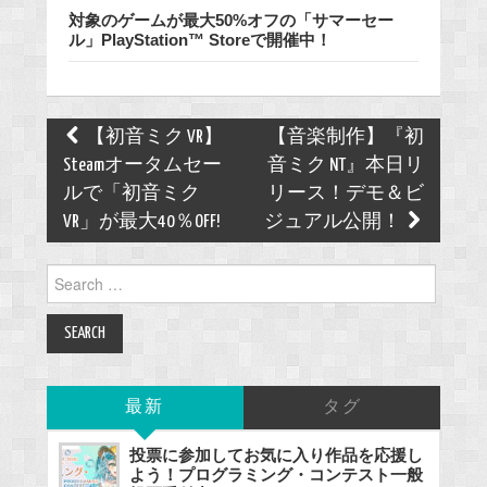
対象のゲームが最大50%オフの「サマーセー
ル」PlayStation™ Storeで開催中！
Post
【初音ミク VR】
【音楽制作】『初
navigation
Steamオータムセー
音ミク NT』本日リ
ルで「初音ミク
リース！デモ＆ビ
VR」が最大40％OFF!
ジュアル公開！
Search
for:
最新
タグ
投票に参加してお気に入り作品を応援し
よう！プログラミング・コンテスト一般