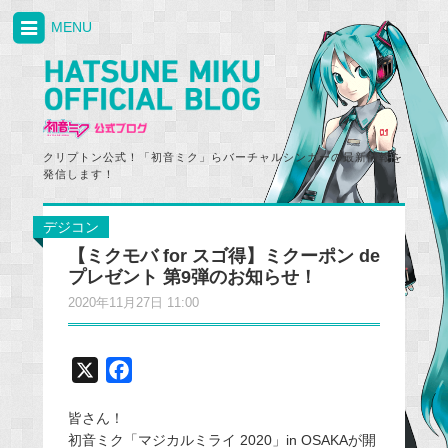
MENU
クリプトン公式！「初音ミク」らバーチャルシンガーの最新情報を
発信します！
デジコン
【ミクモバ for スゴ得】ミクーポン de
プレゼント 第9弾のお知らせ！
2020年11月27日 11:00
X
F
a
皆さん！
c
初音ミク「マジカルミライ 2020」in OSAKAが開
e