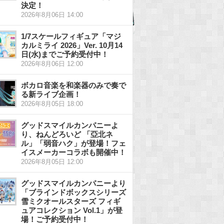
決定！
2026年8月06日 14:00
1/7スケールフィギュア「マジ
カルミライ 2026」Ver. 10月14
日(水)までご予約受付中！
2026年8月06日 12:00
ボカロ音楽を和楽器のみで奏で
る新ライブ企画！
2026年8月05日 18:00
グッドスマイルカンパニーよ
り、ねんどろいど 「亞北ネ
ル」「弱音ハク」が登場！フェ
イスメーカーコラボも開催中！
2026年8月05日 12:00
グッドスマイルカンパニーより
「ブラインドボックスシリーズ
雪ミクオールスターズ フィギ
ュアコレクション Vol.1」が登
場！ご予約受付中！