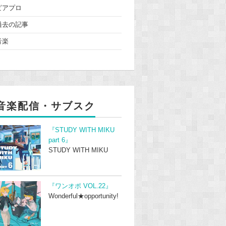
ピアプロ
過去の記事
音楽
音楽配信・サブスク
『STUDY WITH MIKU
part 6』
STUDY WITH MIKU
『ワンオポ VOL.22』
Wonderful★opportunity!