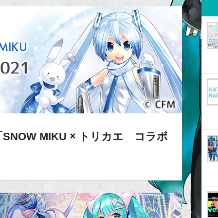
NOW MIKU × トリカエ コラボ
！