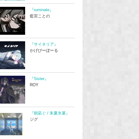
『ruminate』
藍宮ことの
『サイネリア』
かげぴーぼーる
『Sister』
ROY
『朝凪ぐ / 朱夏氷菓』
ジグ