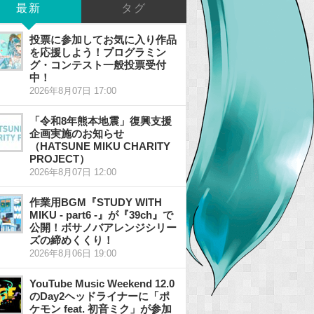
最新
タグ
投票に参加してお気に入り作品
を応援しよう！プログラミン
グ・コンテスト一般投票受付
中！
2026年8月07日 17:00
「令和8年熊本地震」復興支援
企画実施のお知らせ
（HATSUNE MIKU CHARITY
PROJECT）
2026年8月07日 12:00
作業用BGM『STUDY WITH
MIKU - part6 -』が『39ch』で
公開！ボサノバアレンジシリー
ズの締めくくり！
2026年8月06日 19:00
YouTube Music Weekend 12.0
のDay2ヘッドライナーに「ポ
ケモン feat. 初音ミク」が参加