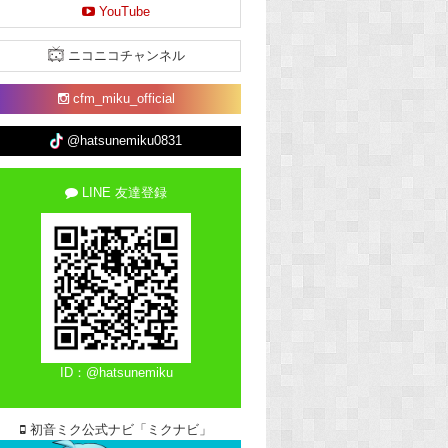
YouTube
ニコニコチャンネル
cfm_miku_official
@hatsunemiku0831
LINE 友達登録
ID：@hatsunemiku
初音ミク公式ナビ「ミクナビ」