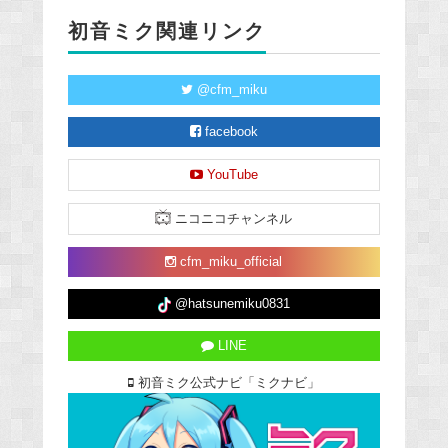
初音ミク関連リンク
@cfm_miku
facebook
YouTube
ニコニコチャンネル
cfm_miku_official
@hatsunemiku0831
LINE
初音ミク公式ナビ「ミクナビ」