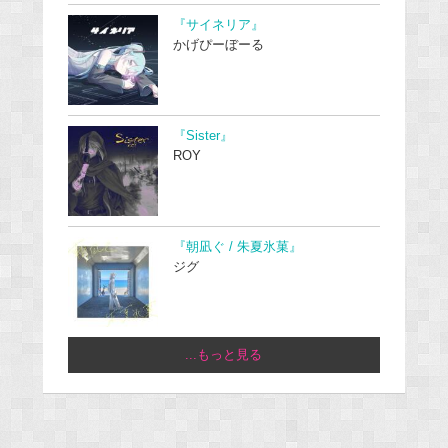
『サイネリア』
かげぴーぼーる
『Sister』
ROY
『朝凪ぐ / 朱夏氷菓』
ジグ
...もっと見る