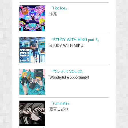
『Hot Ice』
沫尾
『STUDY WITH MIKU part 6』
STUDY WITH MIKU
『ワンオポ VOL.22』
Wonderful★opportunity!
『ruminate』
藍宮ことの