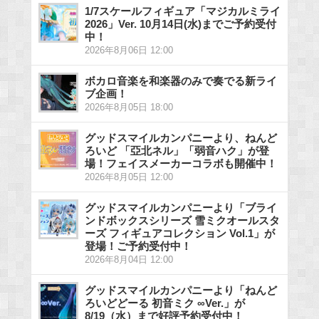
1/7スケールフィギュア「マジカルミライ
2026」Ver. 10月14日(水)までご予約受付
中！
2026年8月06日 12:00
ボカロ音楽を和楽器のみで奏でる新ライ
ブ企画！
2026年8月05日 18:00
グッドスマイルカンパニーより、ねんど
ろいど 「亞北ネル」「弱音ハク」が登
場！フェイスメーカーコラボも開催中！
2026年8月05日 12:00
グッドスマイルカンパニーより「ブライ
ンドボックスシリーズ 雪ミクオールスタ
ーズ フィギュアコレクション Vol.1」が
登場！ご予約受付中！
2026年8月04日 12:00
グッドスマイルカンパニーより「ねんど
ろいどどーる 初音ミク ∞Ver.」が
8/19（水）まで好評予約受付中！