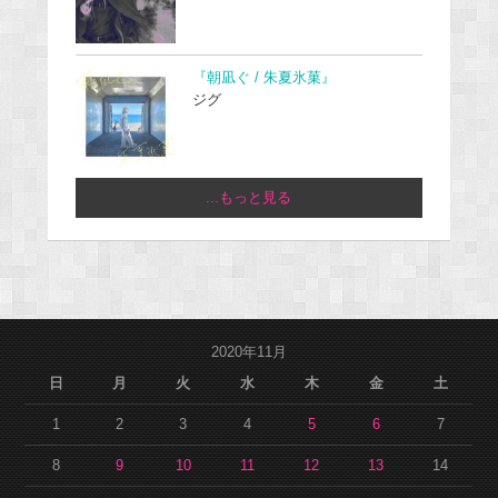
『朝凪ぐ / 朱夏氷菓』
ジグ
...もっと見る
2020年11月
日
月
火
水
木
金
土
1
2
3
4
5
6
7
8
9
10
11
12
13
14