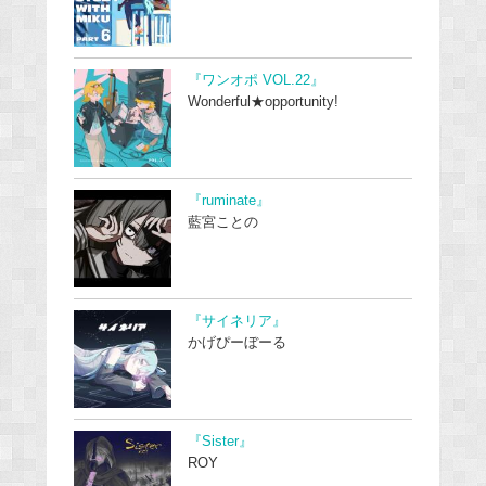
『ワンオポ VOL.22』
Wonderful★opportunity!
『ruminate』
藍宮ことの
『サイネリア』
かげぴーぼーる
『Sister』
ROY